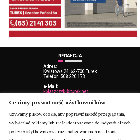
REDAKCJA
Adres:
Kwiatowa 24, 62-700 Turek
Telefon: 508 220 173
e-Mail:
kblaszczyk@iturek.net
redakcja@iturek.net
Cenimy prywatność użytkowników
reklama@iturek.net
MENU
Używamy plików cookie, aby poprawić jakość przeglądania,
wyświetlać reklamy lub treści dostosowane do indywidualnych
Redakcja
Polityka prywatności
O nas
Kontakt
potrzeb użytkowników oraz analizować ruch na stronie.
SOCIAL MEDIA