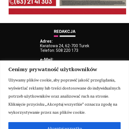
REDAKCJA
Adres:
Kwiatowa 24, 62-700 Turek
Telefon: 508 220 173
e-Mail:
kblaszczyk@iturek.net
Cenimy prywatność użytkowników
redakcja@iturek.net
reklama@iturek.net
Używamy plików cookie, aby poprawić jakość przeglądania,
MENU
wyświetlać reklamy lub treści dostosowane do indywidualnych
Redakcja
Polityka prywatności
O nas
Kontakt
potrzeb użytkowników oraz analizować ruch na stronie.
Kliknięcie przycisku „Akceptuj wszystkie” oznacza zgodę na
SOCIAL MEDIA
wykorzystywanie przez nas plików cookie.
Akceptuj wszystko