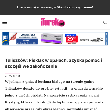
Dzieje się coś o ciekawego?
Skontaktuj się z nami!
Tuliszków: Pisklak w opałach. Szybka pomoc i
szczęśliwe zakończenie
2025-07-08
W jednym z gniazd bociana białego na terenie gminy
Tuliszków doszło do groźnej sytuacji – z gniazda wypadło
jedno z dwóch piskląt. Na szczęście szybka reakcja pani
Krystyny, która od lat dogląda tej bocianiej pary i prowadzi
obserwacje przez cały okres lęgowy, pozwoliła uniknąć