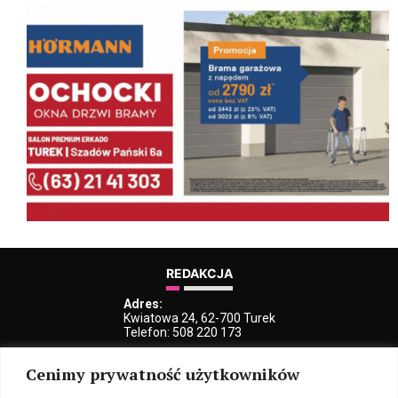
REDAKCJA
Adres:
Kwiatowa 24, 62-700 Turek
Telefon: 508 220 173
e-Mail:
Cenimy prywatność użytkowników
kblaszczyk@iturek.net
redakcja@iturek.net