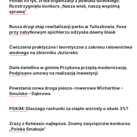
Ponad 55 tys. zł dla organizacji z powiatu tureckiego.
Rozstrzygnięto konkurs „Nasza wieś, naszą wspólną
sprawą”
Rusza drugi etap rewitalizacji parku w Tuliszkowie. Fosa
przy zabytkowym spichlerzu odzyska dawny blask
Ćwiczenia praktyczne i teoretyczne z zakresu ratownictwa
wodnego na zbiorniku Jeziorsko
Dwie świetlice w gminie Przykona przejdą modernizację.
Podpisano umowy na realizację inwestycji
Powstanie nowa droga pieszo-rowerowa Wichertów –
Smulsko – Dąbrowa
PGKiM: Dlaczego rachunki za ciepło wzrosły o około 3%?
Zrazy z Kotwasic najlepsze. Znamy zwycięzców konkursu
„Polska Smakuje”