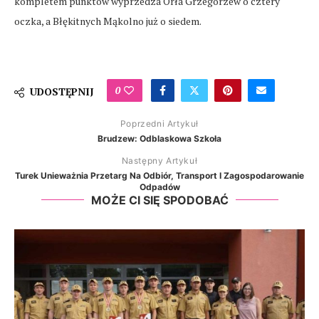
kompletem punktów wyprzedza Orła Grzegorzew o cztery
oczka, a Błękitnych Mąkolno już o siedem.
0
UDOSTĘPNIJ
Poprzedni Artykuł
Brudzew: Odblaskowa Szkoła
Następny Artykuł
Turek Unieważnia Przetarg Na Odbiór, Transport I Zagospodarowanie
Odpadów
MOŻE CI SIĘ SPODOBAĆ