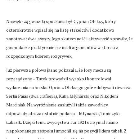
Największą gwiazdą spotkania był Cyprian Oleksy, który
czterokrotnie wpisał się na listę strzelców i dodatkowo
zanotował dwie asysty. Jego skuteczność i aktywność sprawiły, że
gospodarze praktycznie nie mieli argumentów w starciu z
rozpędzonym liderem rozgrywek.
Już pierwsza połowa jasno pokazała, że losy meczu są
przesądzone – Turek prowadził wysoko i kontrolował
wydarzenia na boisku. Oprócz Oleksego gole zdobywali również:
Serhii Paias (dwa trafienia), Kuba Młynarski oraz Nikodem
Marciniak. Na wyróżnienie zasłużyli także zawodnicy
odpowiedzialni za ostatnie podania – Młynarski, Tomczyk i
Łukasik. Dzięki temu zwycięstwu Tur 1921 utrzymał miano
niepokonanego zespołu i umocnił się na pozycji lidera tabeli. Z