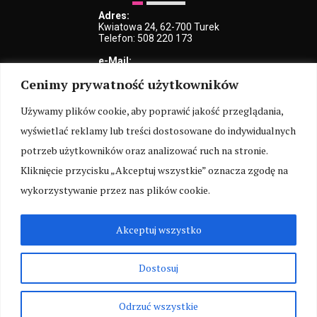
Adres:
Kwiatowa 24, 62-700 Turek
Telefon: 508 220 173
e-Mail:
kblaszczyk@iturek.net
Cenimy prywatność użytkowników
redakcja@iturek.net
reklama@iturek.net
Używamy plików cookie, aby poprawić jakość przeglądania,
MENU
wyświetlać reklamy lub treści dostosowane do indywidualnych
Redakcja
Polityka prywatności
O nas
Kontakt
potrzeb użytkowników oraz analizować ruch na stronie.
Kliknięcie przycisku „Akceptuj wszystkie” oznacza zgodę na
SOCIAL MEDIA
wykorzystywanie przez nas plików cookie.
Akceptuj wszystko
ARCHIWUM
Dostosuj
Poprzednia wersja serwisu
dostępna jest pod adresem:
old.iturek.net
Odrzuć wszystkie