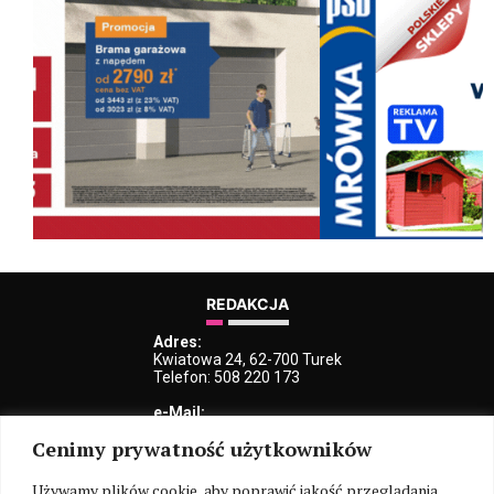
REDAKCJA
Adres:
Kwiatowa 24, 62-700 Turek
Telefon: 508 220 173
e-Mail:
kblaszczyk@iturek.net
Cenimy prywatność użytkowników
redakcja@iturek.net
reklama@iturek.net
Używamy plików cookie, aby poprawić jakość przeglądania,