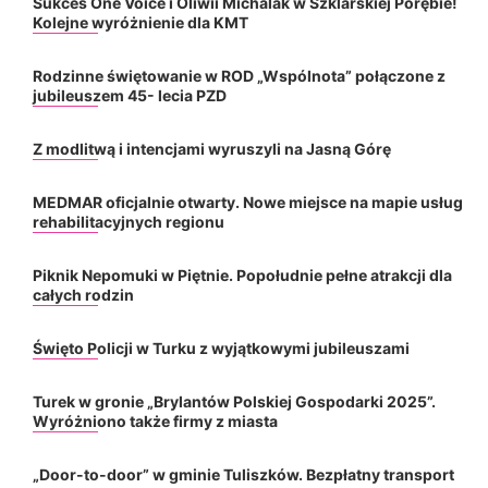
Sukces One Voice i Oliwii Michalak w Szklarskiej Porębie!
Kolejne wyróżnienie dla KMT
Rodzinne świętowanie w ROD „Wspólnota” połączone z
jubileuszem 45- lecia PZD
Z modlitwą i intencjami wyruszyli na Jasną Górę
MEDMAR oficjalnie otwarty. Nowe miejsce na mapie usług
rehabilitacyjnych regionu
Piknik Nepomuki w Piętnie. Popołudnie pełne atrakcji dla
całych rodzin
Święto Policji w Turku z wyjątkowymi jubileuszami
Turek w gronie „Brylantów Polskiej Gospodarki 2025”.
Wyróżniono także firmy z miasta
„Door-to-door” w gminie Tuliszków. Bezpłatny transport