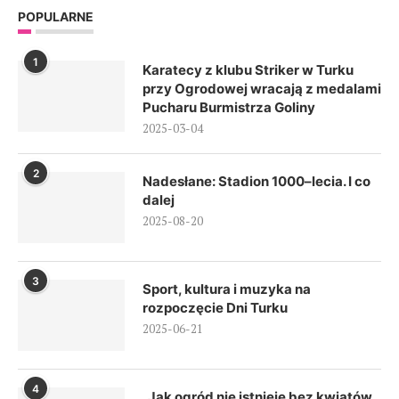
POPULARNE
1
Karatecy z klubu Striker w Turku
przy Ogrodowej wracają z medalami
Pucharu Burmistrza Goliny
2025-03-04
2
Nadesłane: Stadion 1000–lecia. I co
dalej
2025-08-20
3
Sport, kultura i muzyka na
rozpoczęcie Dni Turku
2025-06-21
4
„Jak ogród nie istnieje bez kwiatów,