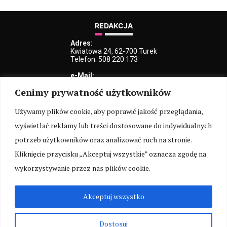
REDAKCJA
Adres:
Kwiatowa 24, 62-700 Turek
Telefon: 508 220 173
e-Mail:
kblaszczyk@iturek.net
Cenimy prywatność użytkowników
redakcja@iturek.net
reklama@iturek.net
Używamy plików cookie, aby poprawić jakość przeglądania,
MENU
wyświetlać reklamy lub treści dostosowane do indywidualnych
Redakcja
Polityka prywatności
O nas
Kontakt
potrzeb użytkowników oraz analizować ruch na stronie.
Kliknięcie przycisku „Akceptuj wszystkie” oznacza zgodę na
SOCIAL MEDIA
wykorzystywanie przez nas plików cookie.
Akceptuj wszystko
ARCHIWUM
Dostosuj