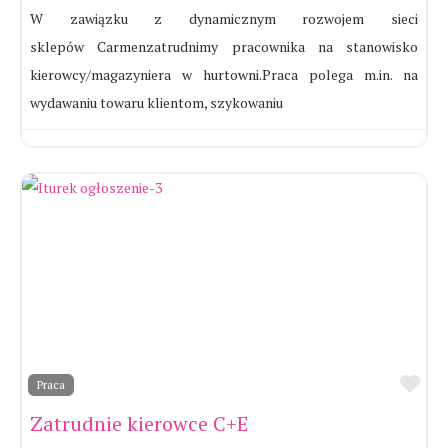
W zawiązku z dynamicznym rozwojem sieci
sklepów Carmenzatrudnimy pracownika na stanowisko
kierowcy/magazyniera w hurtowni.Praca polega m.in. na
wydawaniu towaru klientom, szykowaniu
Ul
Praca
Zatrudnie kierowce C+E