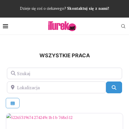
Dzieje się coś o ciekawego?
Skontaktuj się z nami!
WSZYSTKIE PRACA
Szukaj
Lokalizacja
Szuka