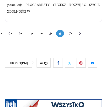
poszukuje PROGRAMISTY CHCESZ ROZWIJAĆ SWOJE
ZDOLNOŚCI W
Newer posts
Older posts
1
…
4
5
6
7
UDOSTĘPNIJ
10