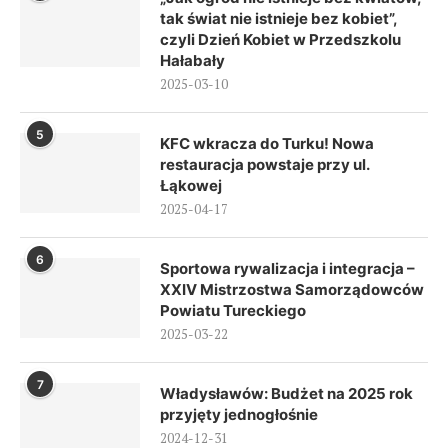
tak świat nie istnieje bez kobiet”,
czyli Dzień Kobiet w Przedszkolu
Hałabały
2025-03-10
5
KFC wkracza do Turku! Nowa
restauracja powstaje przy ul.
Łąkowej
2025-04-17
6
Sportowa rywalizacja i integracja –
XXIV Mistrzostwa Samorządowców
Powiatu Tureckiego
2025-03-22
7
Władysławów: Budżet na 2025 rok
przyjęty jednogłośnie
2024-12-31