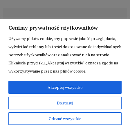
Cenimy prywatność użytkowników
Używamy plików cookie, aby poprawić jakość przeglądania,
wyświetlać reklamy lub treści dostosowane do indywidualnych
potrzeb użytkowników oraz analizować ruch na stronie.
Kliknięcie przycisku „Akceptuj wszystkie” oznacza zgodę na
wykorzystywanie przez nas plików cookie.
Akceptuj wszystko
Czy warto zrobić kurs kucharza po trzydziestce? Oto jak
szybko zdobyć potrzebną wiedzę!
Dostosuj
2026-08-06
Odrzuć wszystkie
REKLAMA