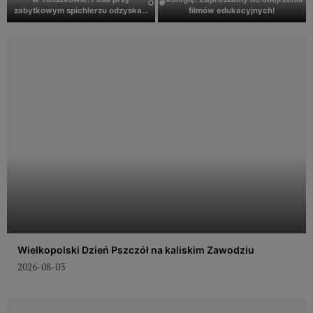
ym spichlerzu odzyska...
filmów edukacyjnych!
Galew
Wielkopolski Dzień Pszczół na kaliskim Zawodziu
2026-08-03