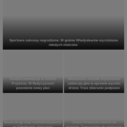
we sukcesy nagrodzone. W gminie Władysławów wyróżniono
młodych mistrzów
a inwestycja w Gminie
Mieszkańcy Osiedla Wyzwolenia
Turek 
ona. W Radyczynach
zabierają głos w sprawie wycinki
Gospod
wstanie nowy plac
drzew. Trwa zbieranie podpisów
i etap rewitalizacji parku
Gmina Kawęczyn stawia na
liszkowie. Fosa przy
ekologię. Zapraszamy do obejrzenia
Pielgrz