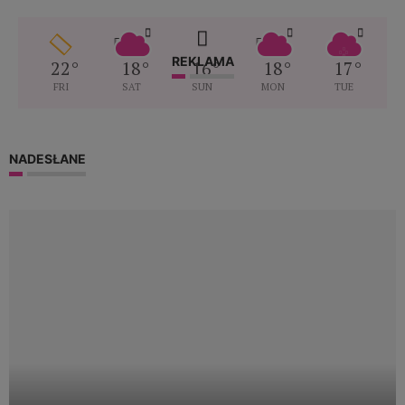
REKLAMA
22
°
18
°
16
°
18
°
17
°
FRI
SAT
SUN
MON
TUE
NADESŁANE