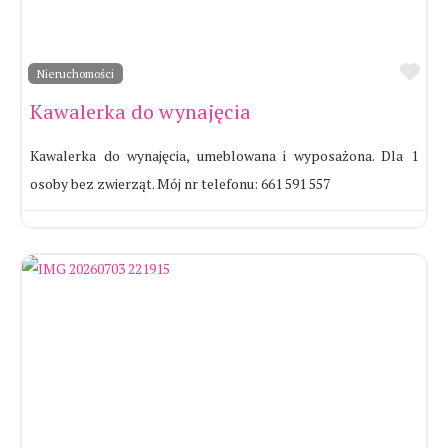
Ul
Nieruchomości
Kawalerka do wynajęcia
Kawalerka do wynajęcia, umeblowana i wyposażona. Dla 1
osoby bez zwierząt. Mój nr telefonu: 661 591 557