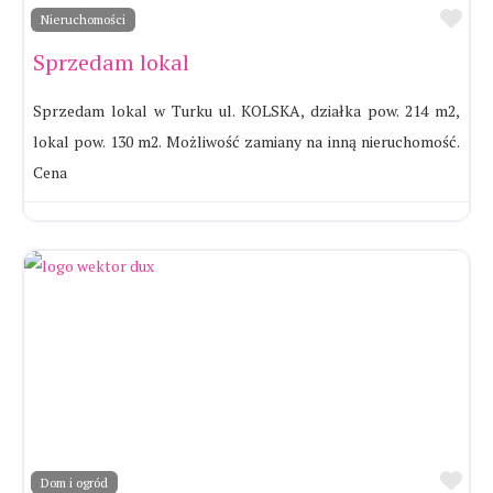
Ul
Nieruchomości
Sprzedam lokal
Sprzedam lokal w Turku ul. KOLSKA, działka pow. 214 m2,
lokal pow. 130 m2. Możliwość zamiany na inną nieruchomość.
Cena
Ul
Dom i ogród