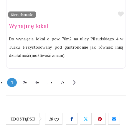
Ul
Nieruchomości
Wynajmę lokal
Do wynajęcia lokal o pow. 70m2 na ulicy Piłsudskiego 4 w
Turku. Przystosowany pod gastronomie jak również inną
działalność(możliwość zmian).
Older posts
1
2
3
…
7
UDOSTĘPNIJ
10