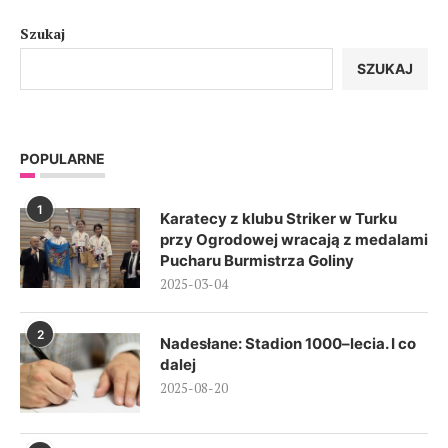
Szukaj
SZUKAJ
POPULARNE
1
Karatecy z klubu Striker w Turku
przy Ogrodowej wracają z medalami
Pucharu Burmistrza Goliny
2025-03-04
2
Nadesłane: Stadion 1000–lecia. I co
dalej
2025-08-20