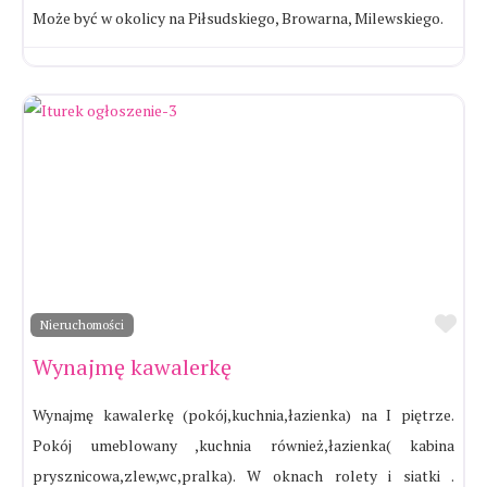
Może być w okolicy na Piłsudskiego, Browarna, Milewskiego.
Ul
Nieruchomości
Wynajmę kawalerkę
Wynajmę kawalerkę (pokój,kuchnia,łazienka) na I piętrze.
Pokój umeblowany ,kuchnia również,łazienka( kabina
prysznicowa,zlew,wc,pralka). W oknach rolety i siatki .