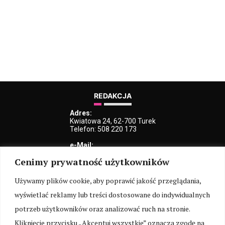
REDAKCJA
Adres:
Kwiatowa 24, 62-700 Turek
Telefon: 508 220 173
e-Mail:
kblaszczyk@iturek.net
Cenimy prywatność użytkowników
redakcja@iturek.net
reklama@iturek.net
Używamy plików cookie, aby poprawić jakość przeglądania,
MENU
wyświetlać reklamy lub treści dostosowane do indywidualnych
Redakcja
Polityka prywatności
O nas
Kontakt
potrzeb użytkowników oraz analizować ruch na stronie.
Kliknięcie przycisku „Akceptuj wszystkie” oznacza zgodę na