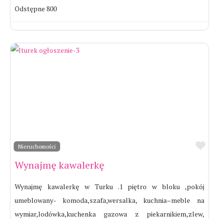
Odstępne 800
Ul
Nieruchomości
Wynajmę kawalerkę
Wynajmę kawalerkę w Turku .1 piętro w bloku ,pokój
umeblowany- komoda,szafa,wersalka, kuchnia–meble na
wymiar,lodówka,kuchenka gazowa z piekarnikiem,zlew,