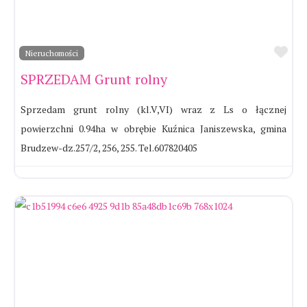
Ul
Nieruchomości
SPRZEDAM Grunt rolny
Sprzedam grunt rolny (kl.V,VI) wraz z Ls o łącznej
powierzchni 0.94ha w obrębie Kuźnica Janiszewska, gmina
Brudzew-dz.257/2, 256, 255. Tel.607820405