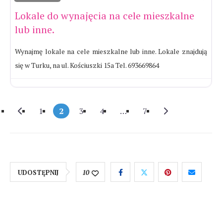
Lokale do wynajęcia na cele mieszkalne
lub inne.
Wynajmę lokale na cele mieszkalne lub inne. Lokale znajdują
się w Turku, na ul. Kościuszki 15a Tel. 693669864
Newer posts
Older posts
1
2
3
4
…
7
UDOSTĘPNIJ
10