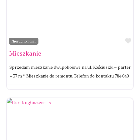
Ul
Nieruchomości
Mieszkanie
Sprzedam mieszkanie dwupokojowe na ul. Kościuszki – parter
– 37 m ². Mieszkanie do remontu. Telefon do kontaktu 784 040