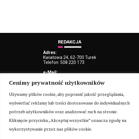
REDAKCJA
Adres:
Kwiatowa 24, 62-700 Turek
Telefon: 508 220 173
e-Mail:
kblaszczyk@iturek.net
Cenimy prywatność użytkowników
redakcja@iturek.net
reklama@iturek.net
Używamy plików cookie, aby poprawić jakość przeglądania,
MENU
wyświetlać reklamy lub treści dostosowane do indywidualnych
Redakcja
Polityka prywatności
O nas
Kontakt
potrzeb użytkowników oraz analizować ruch na stronie.
Kliknięcie przycisku „Akceptuj wszystkie” oznacza zgodę na
SOCIAL MEDIA
wykorzystywanie przez nas plików cookie.