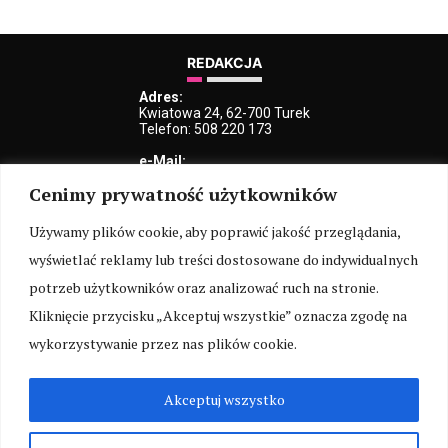
REDAKCJA
Adres:
Kwiatowa 24, 62-700 Turek
Telefon: 508 220 173
e-Mail:
kblaszczyk@iturek.net
Cenimy prywatność użytkowników
redakcja@iturek.net
reklama@iturek.net
Używamy plików cookie, aby poprawić jakość przeglądania,
MENU
wyświetlać reklamy lub treści dostosowane do indywidualnych
Redakcja
Polityka prywatności
O nas
Kontakt
potrzeb użytkowników oraz analizować ruch na stronie.
Kliknięcie przycisku „Akceptuj wszystkie” oznacza zgodę na
SOCIAL MEDIA
wykorzystywanie przez nas plików cookie.
Akceptuj wszystko
ARCHIWUM