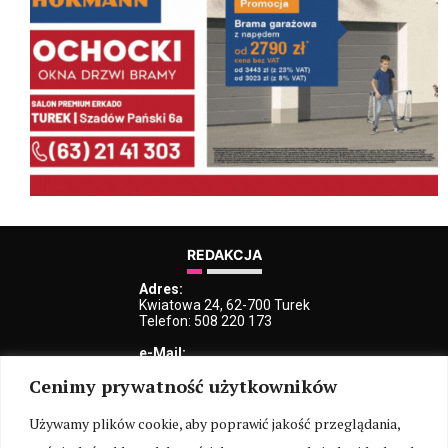
REDAKCJA
Adres:
Kwiatowa 24, 62-700 Turek
Telefon: 508 220 173
e-Mail:
kblaszczyk@iturek.net
Cenimy prywatność użytkowników
redakcja@iturek.net
reklama@iturek.net
Używamy plików cookie, aby poprawić jakość przeglądania,
MENU