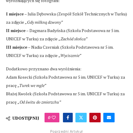
wyróżniających się fotografii:
I miejsce
– Julia Dębowska (Zespół Szkół Technicznych w Turku)
za zdjęcie
„Gdy milkną dzwony”
II miejsce
– Dagmara Badyńska (Szkoła Podstawowa nr 5 im.
UNICEF w Turku) za zdjęcie
„Zachód słońca”
III miejsce
– Nadia Czerniak (Szkoła Podstawowa nr 5 im.
UNICEF w Turku) za zdjęcie
„Wyciszenie”
Dodatkowo przyznano dwa wyróżnienia:
Adam Kosecki (Szkoła Podstawowa nr 5 im. UNICEF w Turku) za
pracę
„Turek we mgle”
Błażej Kwolek (Szkoła Podstawowa nr 5 im. UNICEF w Turku) za
pracę
„Od świtu do zmierzchu”
0
UDOSTĘPNIJ
Poprzedni Artykuł