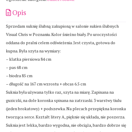
Opis
Sprzedam suknię ślubną zakupioną w salonie sukien ślubnych
Visual Chris w Poznaniu. Kolor śnieżno biały. Po uroczystości
oddana do pralni celem odświeżenia. Jest czysta, gotowa do
kupna. Była szyta na wymiary:
– klatka piersiowa 84 cm
– pas 68 cm
– biodra 85 cm
– długość na 167 cm wzrostu + obcas 6.5 cm
Suknia była używana tylko raz, szyta na miarę. Zapinana na
guziczki, na dole koronka spinana na zatrzaski. 3 warstwy tiulu
(jeden brokatowy) + podszewka. Na plecach przepiękna koronka
tworząca serce. Kształt litery A, pięknie się układa, nie poszerza.
Suknia jest lekka, bardzo wygodna, nie obciąża, bardzo dobrze się