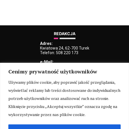
REDAKCJA
Adres:
Kwiatowa 24, 62-700 Turek
Telefon: 508 220 173
e-Mail:
kblaszczyk@iturek.net
Cenimy prywatność użytkowników
redakcja@iturek.net
reklama@iturek.net
Używamy plików cookie, aby poprawić jakość przeglądania,
MENU
wyświetlać reklamy lub treści dostosowane do indywidualnych
Redakcja
Polityka prywatności
O nas
Kontakt
potrzeb użytkowników oraz analizować ruch na stronie.
Kliknięcie przycisku „Akceptuj wszystkie” oznacza zgodę na
SOCIAL MEDIA
wykorzystywanie przez nas plików cookie.