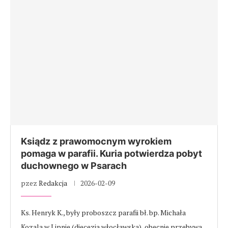
Ksiądz z prawomocnym wyrokiem
pomaga w parafii. Kuria potwierdza pobyt
duchownego w Psarach
pzez
Redakcja
2026-02-09
Ks. Henryk K., były proboszcz parafii bł. bp. Michała
Kozala w Lipnie (diecezja włocławska), obecnie przebywa