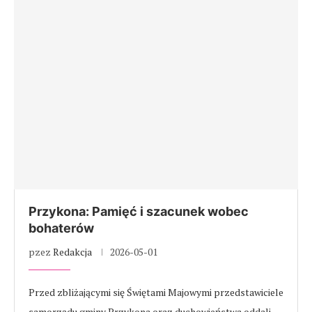
Przykona: Pamięć i szacunek wobec
bohaterów
pzez
Redakcja
2026-05-01
Przed zbliżającymi się Świętami Majowymi przedstawiciele
samorządu gminy Przykona oraz duchowieństwa oddali