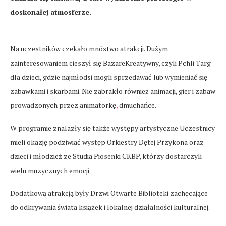
doskonałej atmosferze.
Na uczestników czekało mnóstwo atrakcji. Dużym
zainteresowaniem cieszył się BazareKreatywny, czyli Pchli Targ
dla dzieci, gdzie najmłodsi mogli sprzedawać lub wymieniać się
zabawkami i skarbami. Nie zabrakło również animacji, gier i zabaw
prowadzonych przez animatorkę
,
dmuchańce.
W programie znalazły się także występy artystyczne Uczestnicy
mieli okazję podziwiać występ Orkiestry Dętej Przykona oraz
dzieci i młodzież ze Studia Piosenki CKBP, którzy dostarczyli
wielu muzycznych emocji.
Dodatkową atrakcją były Drzwi Otwarte Biblioteki zachęcające
do odkrywania świata książek i lokalnej działalności kulturalnej.