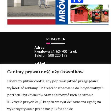
REDAKCJA
Adres:
Kwiatowa 24, 62-700 Turek
Telefon: 508 220 173
e-Mail:
kblaszczyk@iturek.net
Cenimy prywatność użytkowników
redakcja@iturek.net
reklama@iturek.net
Używamy plików cookie, aby poprawić jakość przeglądania,
MENU
wyświetlać reklamy lub treści dostosowane do indywidualnych
Redakcja
Polityka prywatności
O nas
Kontakt
potrzeb użytkowników oraz analizować ruch na stronie.
Kliknięcie przycisku „Akceptuj wszystkie” oznacza zgodę na
SOCIAL MEDIA
wykorzystywanie przez nas plików cookie.