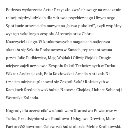
Podczas wydarzenia Artur Przyszło zwrócił uwagę na znaczenie
relacji międzyludzkich dla zdrowia psychicznego i fizycznego.
Spotkanie urozmaiciła muzyczna „bitwa pokoleń”, czyli wspólny
występ szkolnego zespołu Alteracja oraz Chóru
Nauczycielskiego. W konkursowych zmaganiach najlepsza
okazała się Szkoła Podstawowa w Kunach, reprezentowana
przez Julię Budkiewicz, Maję Wojdak i Oliwię Wojdak. Drugie
miejsce zajęli uczniowie Zespołu Szkół Technicznych w Turku:
Wiktor Andrzejczak, Pola Kozłowska i Amelia Antczak. Na
trzecim miejscu uplasował się Zespół Szkół Rolniczych w
Kaczkach Średnich w składzie Natasza Chajdas, Hubert Sobieraj i
Weronika Kolenda.
Nagrody dla uczestników ufundowało Starostwo Powiatowe w
Turku, Przedsiębiorstwo Handlowo-Usługowe Drewtur, Mute
Factory&Showroom Galew, zakład stolarski Meble Królikowski,