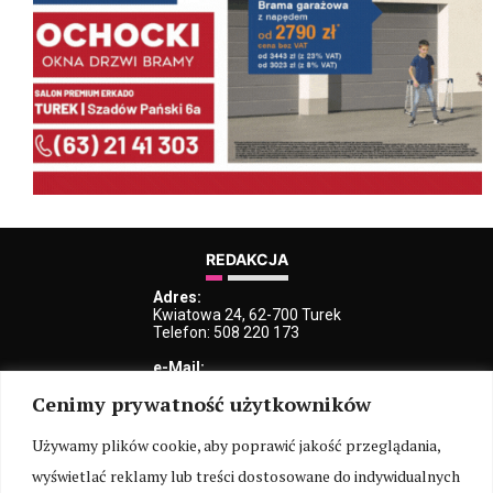
REDAKCJA
Adres:
Kwiatowa 24, 62-700 Turek
Telefon: 508 220 173
e-Mail:
kblaszczyk@iturek.net
Cenimy prywatność użytkowników
redakcja@iturek.net
reklama@iturek.net
Używamy plików cookie, aby poprawić jakość przeglądania,
MENU
wyświetlać reklamy lub treści dostosowane do indywidualnych