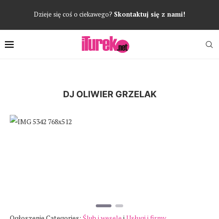
Dzieje się coś o ciekawego?
Skontaktuj się z nami!
DJ OLIWIER GRZELAK
Poprzedni
Następ
Ogłoszenie Categories:
Ślub i wesele
i
Usługi i firmy