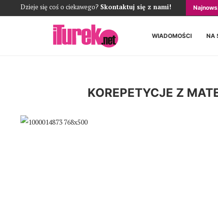
Dzieje się coś o ciekawego?
Skontaktuj się z nami!
Najnows
WIADOMOŚCI
NA 
KOREPETYCJE Z MATE
Poprzedni