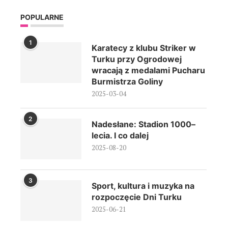
POPULARNE
1
Karatecy z klubu Striker w
Turku przy Ogrodowej
wracają z medalami Pucharu
Burmistrza Goliny
2025-03-04
2
Nadesłane: Stadion 1000–
lecia. I co dalej
2025-08-20
3
Sport, kultura i muzyka na
rozpoczęcie Dni Turku
2025-06-21