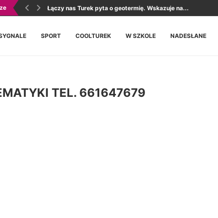
ze
Łączy nas Turek pyta o geotermię. Wskazuje na...
SYGNALE
SPORT
COOLTUREK
W SZKOLE
NADESŁANE
MATYKI TEL. 661647679
Następny