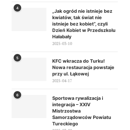
4
„Jak ogród nie istnieje bez
kwiatów, tak świat nie
istnieje bez kobiet”, czyli
Dzień Kobiet w Przedszkolu
Hałabały
2025-03-10
5
KFC wkracza do Turku!
Nowa restauracja powstaje
przy ul. Łąkowej
2025-04-17
6
Sportowa rywalizacja i
integracja – XXIV
Mistrzostwa
Samorządowców Powiatu
Tureckiego