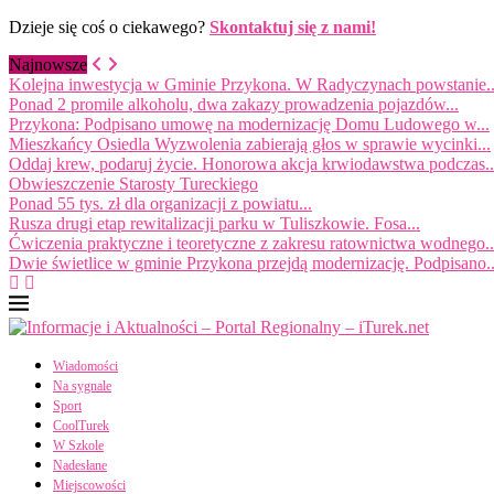
Dzieje się coś o ciekawego?
Skontaktuj się z nami!
Najnowsze
Kolejna inwestycja w Gminie Przykona. W Radyczynach powstanie..
Ponad 2 promile alkoholu, dwa zakazy prowadzenia pojazdów...
Przykona: Podpisano umowę na modernizację Domu Ludowego w...
Mieszkańcy Osiedla Wyzwolenia zabierają głos w sprawie wycinki...
Oddaj krew, podaruj życie. Honorowa akcja krwiodawstwa podczas..
Obwieszczenie Starosty Tureckiego
Ponad 55 tys. zł dla organizacji z powiatu...
Rusza drugi etap rewitalizacji parku w Tuliszkowie. Fosa...
Ćwiczenia praktyczne i teoretyczne z zakresu ratownictwa wodnego..
Dwie świetlice w gminie Przykona przejdą modernizację. Podpisano..
Wiadomości
Na sygnale
Sport
CoolTurek
W Szkole
Nadesłane
Miejscowości