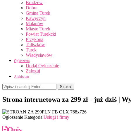
Brudzew
Dobra
Gmina Turek
Kawęczyn
Malanów
Miasto Turek
Powiat Turekcki
Przykona
Tuliszków
Turek
Władysławów
Ogłoszenia
Dodaj Ogłoszenie
Zaloguj
Archiwum
Szukaj
Strona internetowa za 299 zł - już dziś | 
Poprzedni
Następny
Ogłoszenie Kategoria:
Usługi i firmy
Opis