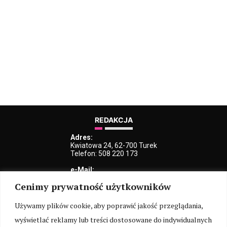
REDAKCJA
Adres:
Kwiatowa 24, 62-700 Turek
Telefon: 508 220 173
e-Mail:
kblaszczyk@iturek.net
Cenimy prywatność użytkowników
redakcja@iturek.net
reklama@iturek.net
Używamy plików cookie, aby poprawić jakość przeglądania,
MENU
wyświetlać reklamy lub treści dostosowane do indywidualnych