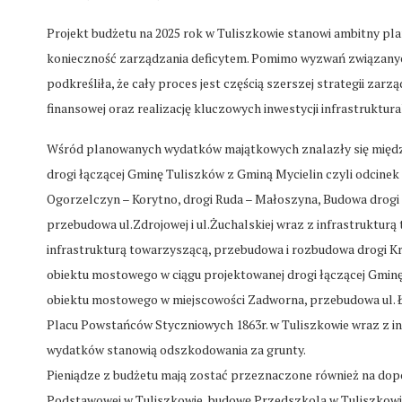
Projekt budżetu na 2025 rok w Tuliszkowie stanowi ambitny pla
konieczność zarządzania deficytem. Pomimo wyzwań związany
podkreśliła, że cały proces jest częścią szerszej strategii zarz
finansowej oraz realizację kluczowych inwestycji infrastruktura
Wśród planowanych wydatków majątkowych znalazły się między 
drogi łączącej Gminę Tuliszków z Gminą Mycielin czyli odcine
Ogorzelczyn – Korytno, drogi Ruda – Małoszyna, Budowa drogi 
przebudowa ul.Zdrojowej i ul.Żuchalskiej wraz z infrastruktur
infrastrukturą towarzyszącą, przebudowa i rozbudowa drogi K
obiektu mostowego w ciągu projektowanej drogi łączącej Gmin
obiektu mostowego w miejscowości Zadworna, przebudowa ul. Łąk
Placu Powstańców Styczniowych 1863r. w Tuliszkowie wraz z in
wydatków stanowią odszkodowania za grunty.
Pieniądze z budżetu mają zostać przeznaczone również na do
Podstawowej w Tuliszkowie, budowę Przedszkola w Tuliszkowie