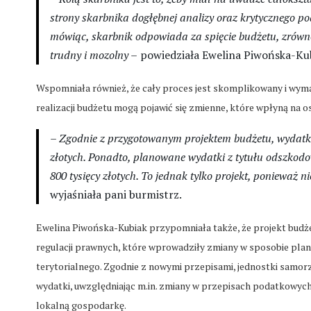
strony skarbnika dogłębnej analizy oraz krytycznego 
mówiąc, skarbnik odpowiada za spięcie budżetu, zrówn
trudny i mozolny –
powiedziała Ewelina Piwońska-Kub
Wspomniała również, że cały proces jest skomplikowany i wymag
realizacji budżetu mogą pojawić się zmienne, które wpłyną na o
– Zgodnie z przygotowanym projektem budżetu, wydatk
złotych. Ponadto, planowane wydatki z tytułu odszko
800 tysięcy złotych. To jednak tylko projekt, ponieważ ni
wyjaśniała pani burmistrz.
Ewelina Piwońska-Kubiak przypomniała także, że projekt budż
regulacji prawnych, które wprowadziły zmiany w sposobie pla
terytorialnego. Zgodnie z nowymi przepisami, jednostki samo
wydatki, uwzględniając m.in. zmiany w przepisach podatkowych
lokalną gospodarkę.