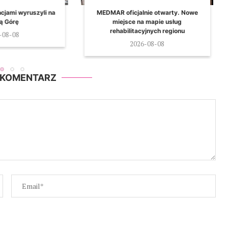
lnie otwarty. Nowe
Piknik Nepomuki w Piętnie.
na mapie usług
Popołudnie pełne atrakcji dla całych
cyjnych regionu
rodzin
26-08-08
2026-08-08
 KOMENTARZ