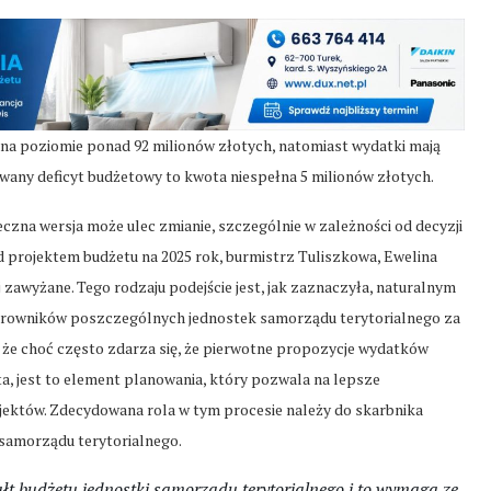
na poziomie ponad 92 milionów złotych, natomiast wydatki mają
wany deficyt budżetowy to kwota niespełna 5 milionów złotych.
teczna wersja może ulec zmianie, szczególnie w zależności od decyzji
 projektem budżetu na 2025 rok, burmistrz Tuliszkowa, Ewelina
zawyżane. Tego rodzaju podejście jest, jak zaznaczyła, naturalnym
erowników poszczególnych jednostek samorządu terytorialnego za
 że choć często zdarza się, że pierwotne propozycje wydatków
, jest to element planowania, który pozwala na lepsze
jektów. Zdecydowana rola w tym procesie należy do skarbnika
 samorządu terytorialnego.
ałt budżetu jednostki samorządu terytorialnego i to wymaga ze