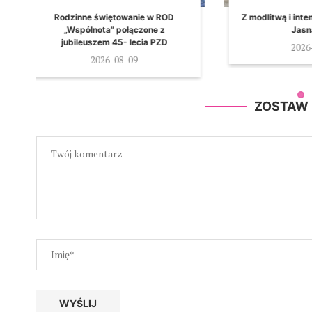
Z modlitwą i intencjami wyruszyli na
MEDMAR oficja
Jasną Górę
miejsce 
rehabilita
2026-08-08
20
ZOSTAW