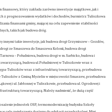
n finansowy, który zakłada zarówno inwestycje majątkowe, jak i
ch z prognozowaniem wydatków i dochodów, burmistrz Tuliszkowa
ądzania finansami gminy, mającej na celu zapewnienie stabilności
lnych, takich jak budowa dróg.
innymi takie inwestycje, jak budowa drogi Grzymiszew – Gozdów,
k drogi ze Smaszewa do Smaszewa Kolonii, budowa drogi
Tarnowa – Południowa, budowa drogi w m. Sarbicko, budowa i
ą towarzyszącą, budowa ul.Południowej w Tuliszkowie wraz z
rępa-Tuliszków wraz z infrastrukturą towarzyszącą, przebudowa
ę Tuliszków z Gminą Mycielin w miejscowości Smaszew, przebudowa
owej i ul. Jabłonnej w Tuliszkowie, przebudowa ul. Ogrodowej i
frastrukturą towarzyszącą. Należy nadmienić, że dużą część
posażenie jednostek OSP, termomodernizację budynku Szkoły
 w celu zwiększenia dostępu do edukacji przedszkolnej, Mini