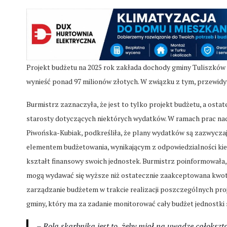
Projekt budżetu na 2025 rok zakłada dochody gminy Tuliszków 
wynieść ponad 97 milionów złotych. W związku z tym, przewidy
Burmistrz zaznaczyła, że jest to tylko projekt budżetu, a osta
starosty dotyczących niektórych wydatków. W ramach prac nad
Piwońska-Kubiak, podkreśliła, że plany wydatków są zazwyczaj 
elementem budżetowania, wynikającym z odpowiedzialności ki
kształt finansowy swoich jednostek. Burmistrz poinformowała,
mogą wydawać się wyższe niż ostatecznie zaakceptowana kwota
zarządzanie budżetem w trakcie realizacji poszczególnych pro
gminy, który ma za zadanie monitorować cały budżet jednostki
– Rolą skarbnika jest to, żeby miał na uwadze całokszt