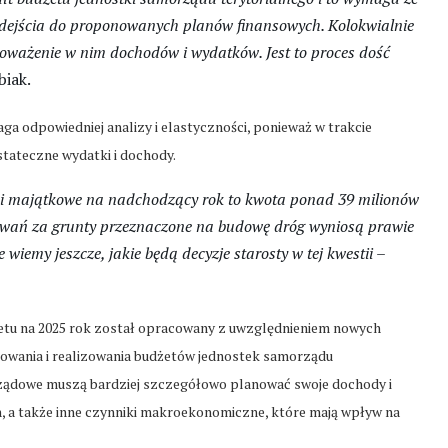
podejścia do proponowanych planów finansowych. Kolokwialnie
oważenie w nim dochodów i wydatków. Jest to proces dość
iak.
a odpowiedniej analizy i elastyczności, ponieważ w trakcie
stateczne wydatki i dochody.
i majątkowe na nadchodzący rok to kwota ponad 39 milionów
dowań za grunty przeznaczone na budowę dróg wyniosą prawie
e wiemy jeszcze, jakie będą decyzje starosty w tej kwestii
–
etu na 2025 rok został opracowany z uwzględnieniem nowych
nowania i realizowania budżetów jednostek samorządu
rządowe muszą bardziej szczegółowo planować swoje dochody i
, a także inne czynniki makroekonomiczne, które mają wpływ na