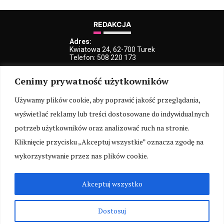
REDAKCJA
Adres:
Kwiatowa 24, 62-700 Turek
Telefon: 508 220 173
e-Mail:
Cenimy prywatność użytkowników
kblaszczyk@iturek.net
redakcja@iturek.net
reklama@iturek.net
Używamy plików cookie, aby poprawić jakość przeglądania,
wyświetlać reklamy lub treści dostosowane do indywidualnych
MENU
potrzeb użytkowników oraz analizować ruch na stronie.
Redakcja
Polityka prywatności
O nas
Kontakt
Kliknięcie przycisku „Akceptuj wszystkie” oznacza zgodę na
SOCIAL MEDIA
wykorzystywanie przez nas plików cookie.
Akceptuj wszystko
ARCHIWUM
Dostosuj