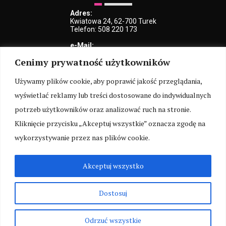
Adres:
Kwiatowa 24, 62-700 Turek
Telefon: 508 220 173
e-Mail:
kblaszczyk@iturek.net
Cenimy prywatność użytkowników
redakcja@iturek.net
reklama@iturek.net
Używamy plików cookie, aby poprawić jakość przeglądania,
MENU
wyświetlać reklamy lub treści dostosowane do indywidualnych
Redakcja
Polityka prywatności
O nas
Kontakt
potrzeb użytkowników oraz analizować ruch na stronie.
Kliknięcie przycisku „Akceptuj wszystkie” oznacza zgodę na
SOCIAL MEDIA
wykorzystywanie przez nas plików cookie.
Akceptuj wszystko
ARCHIWUM
Dostosuj
Poprzednia wersja serwisu
dostępna jest pod adresem:
old.iturek.net
Odrzuć wszystkie