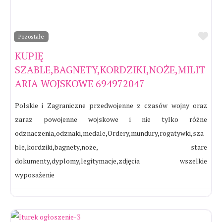
Ul
Pozostałe
KUPIĘ
SZABLE,BAGNETY,KORDZIKI,NOŻE,MILIT
ARIA WOJSKOWE 694972047
Polskie i Zagraniczne przedwojenne z czasów wojny oraz
zaraz powojenne wojskowe i nie tylko różne
odznaczenia,odznaki,medale,Ordery,mundury,rogatywki,sza
ble,kordziki,bagnety,noże, stare
dokumenty,dyplomy,legitymacje,zdjęcia wszelkie
wyposażenie