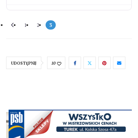
Newer posts
1
2
3
UDOSTĘPNIJ
10