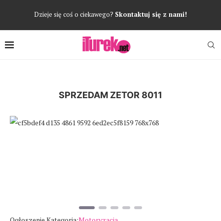
Dzieje się coś o ciekawego?
Skontaktuj się z nami!
SPRZEDAM ZETOR 8011
Poprzedni
Następ
Ogłoszenie Kategoria:
Motoryzacja