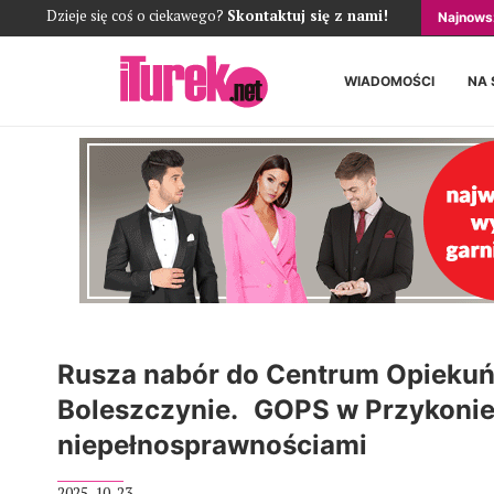
Dzieje się coś o ciekawego?
Skontaktuj się z nami!
Najnows
WIADOMOŚCI
NA 
Rusza nabór do Centrum Opieku
Boleszczynie. GOPS w Przykonie
niepełnosprawnościami
2025-10-23