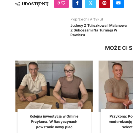
0
UDOSTĘPNIJ
Poprzedni Artykuł
Judocy Z Tuliszkowa I Malanowa
Z Sukcesami Na Turnieju W
Rawiczu
MOŻE CI 
Kolejna inwestycja w Gminie
Przykona: Pod
Przykona. W Radyczynach
modernizację 
powstanie nowy plac
sołectw