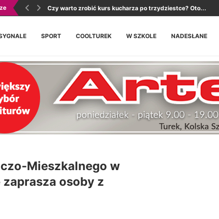
ze
Czy warto zrobić kurs kucharza po trzydziestce? Oto...
SYGNALE
SPORT
COOLTUREK
W SZKOLE
NADESŁANE
ńczo-Mieszkalnego w
 zaprasza osoby z