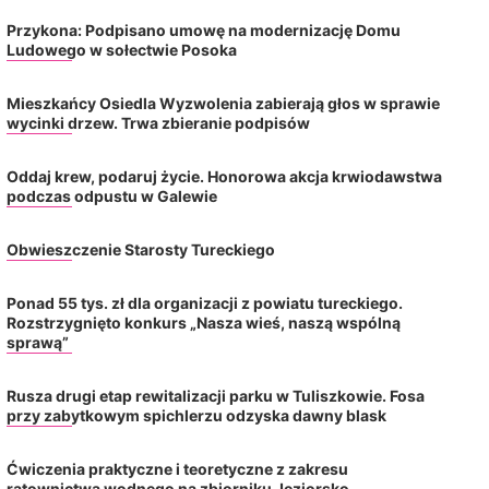
2026-08-04
Przykona: Podpisano umowę na modernizację Domu
Ludowego w sołectwie Posoka
Mieszkańcy Osiedla Wyzwolenia zabierają głos w sprawie
wycinki drzew. Trwa zbieranie podpisów
Oddaj krew, podaruj życie. Honorowa akcja krwiodawstwa
podczas odpustu w Galewie
Obwieszczenie Starosty Tureckiego
Ponad 55 tys. zł dla organizacji z powiatu tureckiego.
Rozstrzygnięto konkurs „Nasza wieś, naszą wspólną
sprawą”
Rusza drugi etap rewitalizacji parku w Tuliszkowie. Fosa
przy zabytkowym spichlerzu odzyska dawny blask
Ćwiczenia praktyczne i teoretyczne z zakresu
ratownictwa wodnego na zbiorniku Jeziorsko