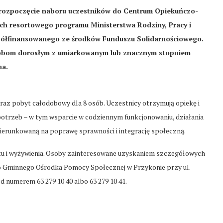
 rozpoczęcie naboru uczestników do Centrum Opiekuńczo-
ch resortowego programu Ministerstwa Rodziny, Pracy i
spółfinansowanego ze środków Funduszu Solidarnościowego.
 osobom dorosłym z umiarkowanym lub znacznym stopniem
na.
oraz pobyt całodobowy dla 8 osób. Uczestnicy otrzymują opiekę i
potrzeb – w tym wsparcie w codziennym funkcjonowaniu, działania
ierunkowaną na poprawę sprawności i integrację społeczną.
tu i wyżywienia. Osoby zainteresowane uzyskaniem szczegółowych
do Gminnego Ośrodka Pomocy Społecznej w Przykonie przy ul.
 numerem 63 279 10 40 albo 63 279 10 41.