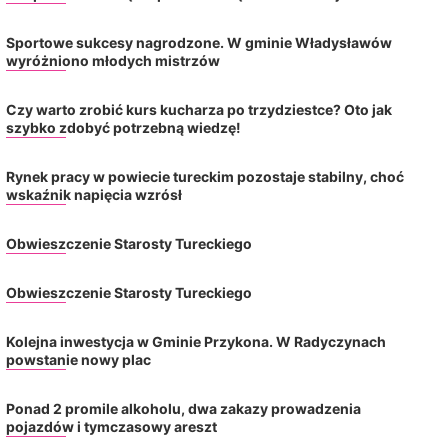
Sportowe sukcesy nagrodzone. W gminie Władysławów
wyróżniono młodych mistrzów
Czy warto zrobić kurs kucharza po trzydziestce? Oto jak
szybko zdobyć potrzebną wiedzę!
Rynek pracy w powiecie tureckim pozostaje stabilny, choć
wskaźnik napięcia wzrósł
Obwieszczenie Starosty Tureckiego
Obwieszczenie Starosty Tureckiego
Kolejna inwestycja w Gminie Przykona. W Radyczynach
powstanie nowy plac
Oddaj krew, podaruj życie.
Ponad 2 promile alkoholu, dwa zakazy prowadzenia
Honorowa akcja krwiodawstwa
pojazdów i tymczasowy areszt
podczas odpustu w Galewie