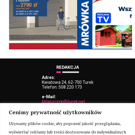
REDAKCJA
Adres:
Kwiatowa 24, 62-700 Turek
Telefon: 508 220 173
e-Mail:
kblaszczyk@iturek.net
redakcja@iturek.net
Cenimy prywatność użytkowników
reklama@iturek.net
MENU
Używamy plików cookie, aby poprawić jakość przeglądania,
wyświetlać reklamy lub treści dostosowane do indywidualnych
Redakcja
Polityka prywatności
O nas
Kontakt