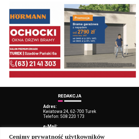
REDAKCJA
Adres:
Kwiatowa 24, 62-700 Turek
Telefon: 508 220 173
e-Mail:
kblaszczyk@iturek.net
Cenimy prywatność użytkowników
redakcja@iturek.net