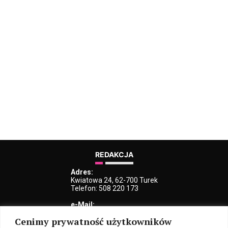
REDAKCJA
Adres:
Kwiatowa 24, 62-700 Turek
Telefon: 508 220 173
e-Mail:
kblaszczyk@iturek.net
Cenimy prywatność użytkowników
redakcja@iturek.net