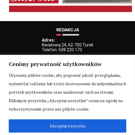
REDAKCJA
Adres:
Kwiatowa 24, 62-700 Turek
Telefon: 508 220 173
e-Mail:
Cenimy prywatność użytkowników
kblaszczyk@iturek.net
redakcja@iturek.net
reklama@iturek.net
Używamy plików cookie, aby poprawić jakość przeglądania,
wyświetlać reklamy lub treści dostosowane do indywidualnych
MENU
potrzeb użytkowników oraz analizować ruch na stronie.
Redakcja
Polityka prywatności
O nas
Kontakt
Kliknięcie przycisku „Akceptuj wszystkie” oznacza zgodę na
SOCIAL MEDIA
wykorzystywanie przez nas plików cookie.
Akceptuj wszystko