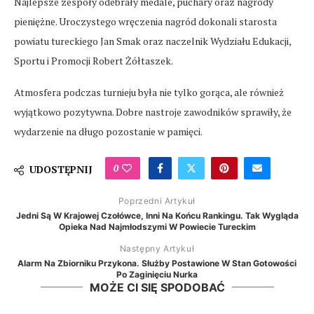
Najlepsze zespoły odebrały medale, puchary oraz nagrody
pieniężne. Uroczystego wręczenia nagród dokonali starosta
powiatu tureckiego Jan Smak oraz naczelnik Wydziału Edukacji,
Sportu i Promocji Robert Żółtaszek.
Atmosfera podczas turnieju była nie tylko gorąca, ale również
wyjątkowo pozytywna. Dobre nastroje zawodników sprawiły, że
wydarzenie na długo pozostanie w pamięci.
0
UDOSTĘPNIJ
Poprzedni Artykuł
Jedni Są W Krajowej Czołówce, Inni Na Końcu Rankingu. Tak Wygląda
Opieka Nad Najmłodszymi W Powiecie Tureckim
Następny Artykuł
Alarm Na Zbiorniku Przykona. Służby Postawione W Stan Gotowości
Po Zaginięciu Nurka
MOŻE CI SIĘ SPODOBAĆ