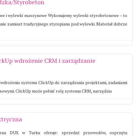
zka/Styrobeton
we i wylewki maszynowe Wykonujemy wylewki styrobetonowe – to
ie zamiast tradycyjnego styropianu pod wylewki. Materiał dobrze
ickUp wdrożenie CRM i zarządzanie
drożeniu systemu ClickUp do zarządzania projektami, zadaniami
sowymi. ClickUp może pełnić rolę systemu CRM, narzędzia
ktryczna
czna DUX w Turku oferuje: sprzedaż przewodów, osprzętu