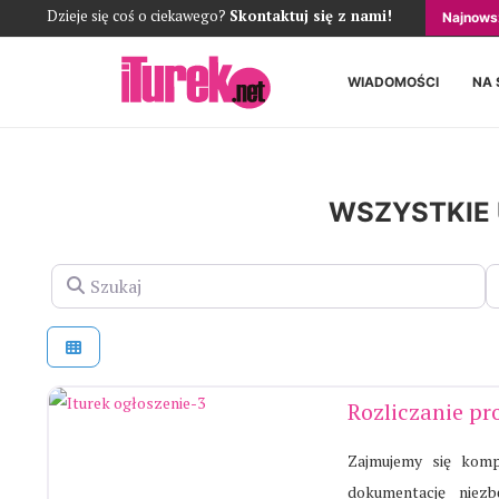
Dzieje się coś o ciekawego?
Skontaktuj się z nami!
Najnows
WIADOMOŚCI
NA 
WSZYSTKIE 
Szukaj
L
Rozliczanie pr
Zajmujemy się komp
dokumentację niez