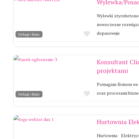
Wylewka/Posad
Wylewki styrobetono
nowoczesne rozwiązan
Ulubione
dopasowuje
Usługi i firmy
Konsultant Cl
projektami
Pomagam firmom we w
Ulubione
oraz procesami bizne
Usługi i firmy
Hurtownia Ele
Hurtownia Elektry