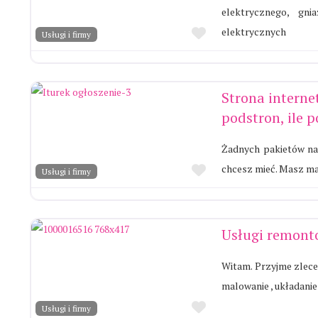
elektrycznego, gni
Ulubione
elektrycznych
Usługi i firmy
Strona internet
podstron, ile 
Żadnych pakietów na 
Ulubione
chcesz mieć. Masz mał
Usługi i firmy
Usługi remon
Witam. Przyjme zlece
malowanie , układanie
Ulubione
Usługi i firmy