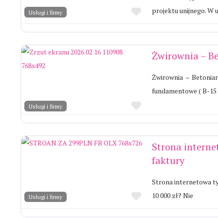
Ulubione
projektu unijnego. W 
Usługi i firmy
Żwirownia – B
Żwirownia – Betonia
fundamentowe ( B-15 
Ulubione
Usługi i firmy
Strona interne
faktury
Strona internetowa ty
Ulubione
10 000 zł? Nie
Usługi i firmy