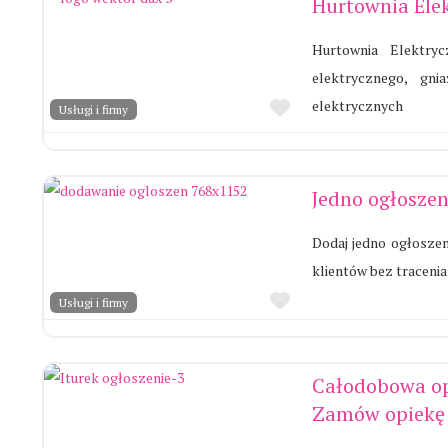
Hurtownia Ele
Hurtownia Elektry
elektrycznego, gni
Ulubione
elektrycznych
Usługi i firmy
Jedno ogłoszeni
Dodaj jedno ogłoszen
klientów bez tracenia
Ulubione
Usługi i firmy
Całodobowa op
Zamów opiekę 