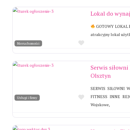
Lokal do wyna
GOTOWY LOKAL 
atrakcyjny lokal uży
Ulubione
Nieruchomości
Serwis siłowni
Olsztyn
SERWIS SIŁOWNI 
Ulubione
FITNESS INNE REJO
Usługi i firmy
Wojskowe,