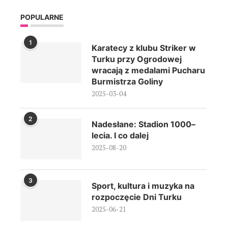
POPULARNE
1
Karatecy z klubu Striker w
Turku przy Ogrodowej
wracają z medalami Pucharu
Burmistrza Goliny
2025-03-04
2
Nadesłane: Stadion 1000–
lecia. I co dalej
2025-08-20
3
Sport, kultura i muzyka na
rozpoczęcie Dni Turku
2025-06-21