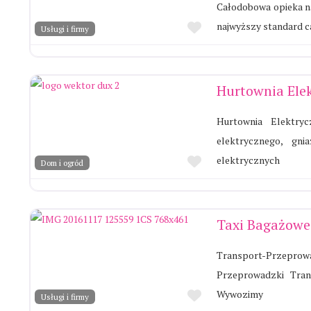
Całodobowa opieka n
Ulubione
najwyższy standard 
Usługi i firmy
Hurtownia Ele
Hurtownia Elektry
elektrycznego, gni
Ulubione
elektrycznych
Dom i ogród
Taxi Bagażowe
Transport-Przeprow
Przeprowadzki Tran
Ulubione
Wywozimy
Usługi i firmy