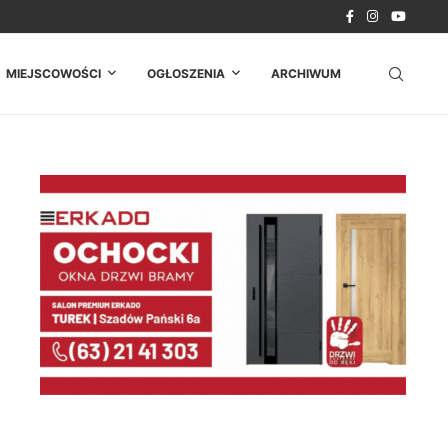
odczas...
 wycinki...
MIEJSCOWOŚCI
OGŁOSZENIA
ARCHIWUM
aj