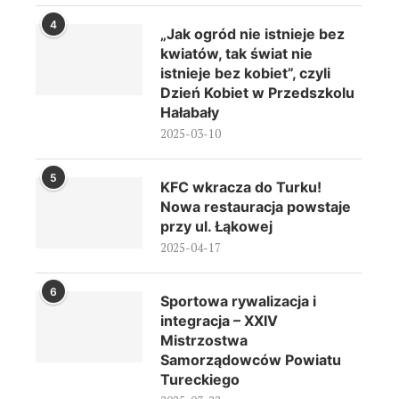
4
„Jak ogród nie istnieje bez
kwiatów, tak świat nie
istnieje bez kobiet”, czyli
Dzień Kobiet w Przedszkolu
Hałabały
2025-03-10
5
KFC wkracza do Turku!
Nowa restauracja powstaje
przy ul. Łąkowej
2025-04-17
6
Sportowa rywalizacja i
integracja – XXIV
Mistrzostwa
Samorządowców Powiatu
Tureckiego