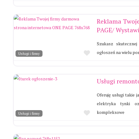
Reklama Twoje
PAGE/ Wystawi
Szukasz skutecznej 
Ulubione
ogłoszeń na wielu po
Usługi i firmy
Usługi remon
Oferuję usługi takie
elektryka tynki o
Ulubione
kompleksowe
Usługi i firmy