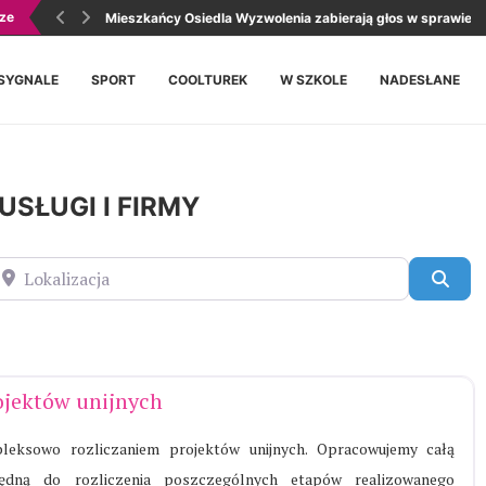
ze
Oddaj krew, podaruj życie. Honorowa akcja krwiodawstwa p
Mieszkańcy Osiedla Wyzwolenia zabierają głos w sprawie
SYGNALE
SPORT
COOLTUREK
W SZKOLE
NADESŁANE
USŁUGI I FIRMY
okalizacja
Szuk
ojektów unijnych
leksowo rozliczaniem projektów unijnych. Opracowujemy całą
będną do rozliczenia poszczególnych etapów realizowanego