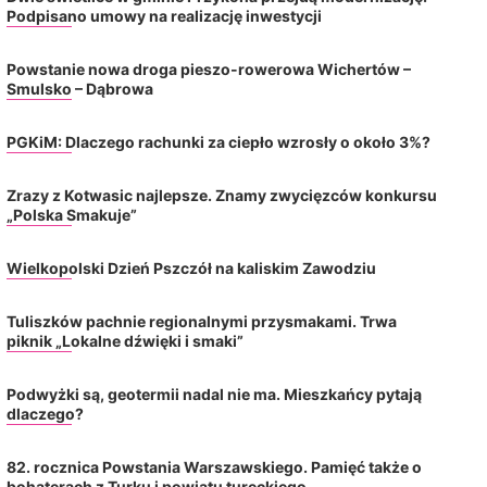
Podpisano umowy na realizację inwestycji
Powstanie nowa droga pieszo-rowerowa Wichertów –
Smulsko – Dąbrowa
PGKiM: Dlaczego rachunki za ciepło wzrosły o około 3%?
Zrazy z Kotwasic najlepsze. Znamy zwycięzców konkursu
„Polska Smakuje”
Wielkopolski Dzień Pszczół na kaliskim Zawodziu
Tuliszków pachnie regionalnymi przysmakami. Trwa
piknik „Lokalne dźwięki i smaki”
Podwyżki są, geotermii nadal nie ma. Mieszkańcy pytają
dlaczego?
82. rocznica Powstania Warszawskiego. Pamięć także o
bohaterach z Turku i powiatu tureckiego