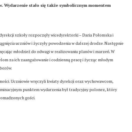
ów. Wydarzenie stało się także symbolicznym momentem
 dyrekcji szkoły rozpoczęły wicedyrektorki – Daria Połomska i
ągnięcia uczniów i życzyły powodzenia w dalszej drodze. Następnie
ęcając młodzież do odwagi w realizowaniu planów i marzeń. W
ielom za ich zaangażowanie i codzienną pracę i życząc młodym
yborów.
ości. Uczniowie wręczyli kwiaty dyrekcji oraz wychowawcom,
ulminacyjnym punktem wydarzenia był tradycyjny polonez, który
romadzonych gości.