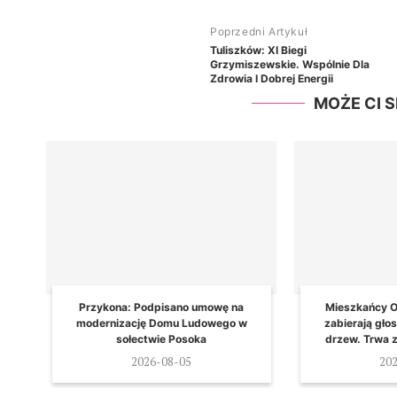
Poprzedni Artykuł
Tuliszków: XI Biegi
Grzymiszewskie. Wspólnie Dla
Zdrowia I Dobrej Energii
MOŻE CI 
Przykona: Podpisano umowę na
Mieszkańcy O
modernizację Domu Ludowego w
zabierają gło
sołectwie Posoka
drzew. Trwa 
2026-08-05
20