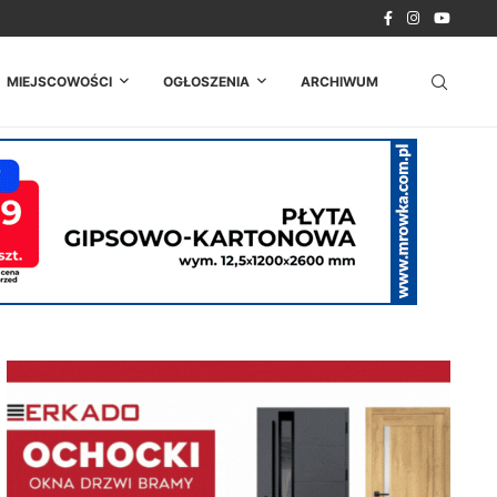
ego w...
dów...
MIEJSCOWOŚCI
OGŁOSZENIA
ARCHIWUM