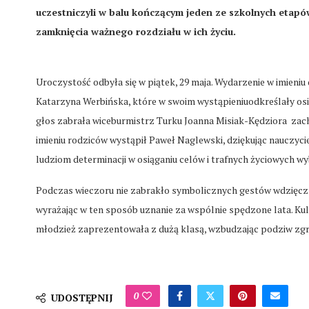
uczestniczyli w balu kończącym jeden ze szkolnych etap
zamknięcia ważnego rozdziału w ich życiu.
Uroczystość odbyła się w piątek, 29 maja. Wydarzenie w imieniu
Katarzyna Werbińska, które w swoim wystąpieniuodkreślały osi
głos zabrała wiceburmistrz Turku Joanna Misiak-Kędziora zach
imieniu rodziców wystąpił Paweł Naglewski, dziękując nauczyc
ludziom determinacji w osiąganiu celów i trafnych życiowych w
Podczas wieczoru nie zabrakło symbolicznych gestów wdzięczn
wyrażając w ten sposób uznanie za wspólnie spędzone lata. K
młodzież zaprezentowała z dużą klasą, wzbudzając podziw zg
0
UDOSTĘPNIJ