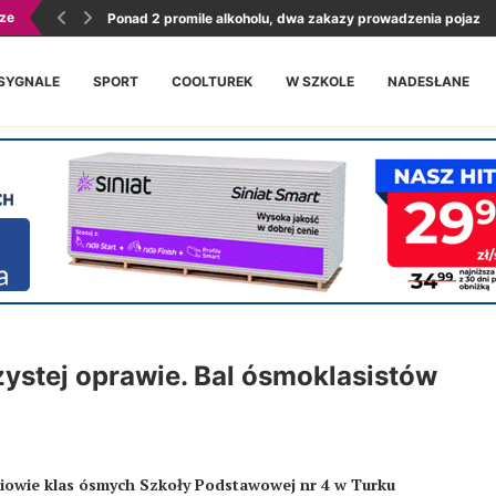
ze
Przykona: Podpisano umowę na modernizację Domu Ludow
Ponad 2 promile alkoholu, dwa zakazy prowadzenia pojaz
SYGNALE
SPORT
COOLTUREK
W SZKOLE
NADESŁANE
stej oprawie. Bal ósmoklasistów
niowie klas ósmych Szkoły Podstawowej nr 4 w Turku