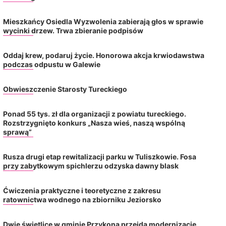
Mieszkańcy Osiedla Wyzwolenia zabierają głos w sprawie
wycinki drzew. Trwa zbieranie podpisów
Oddaj krew, podaruj życie. Honorowa akcja krwiodawstwa
podczas odpustu w Galewie
Obwieszczenie Starosty Tureckiego
Ponad 55 tys. zł dla organizacji z powiatu tureckiego.
Rozstrzygnięto konkurs „Nasza wieś, naszą wspólną
sprawą”
Rusza drugi etap rewitalizacji parku w Tuliszkowie. Fosa
przy zabytkowym spichlerzu odzyska dawny blask
Ponad 55 tys. zł dla organizacji z
Rusza drugi etap rewitali
powiatu tureckiego. Rozstrzygnięto
w Tuliszkowie. Fos
Ćwiczenia praktyczne i teoretyczne z zakresu
konkurs „Nasza...
zabytkowym spichlerzu 
ratownictwa wodnego na zbiorniku Jeziorsko
2026-08-04
2026-08-04
Dwie świetlice w gminie Przykona przejdą modernizację.