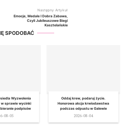
Następny Artykuł
Emocje, Medale I Dobra Zabawa,
Czyli Jubileuszowe Biegi
Kasztelańskie
SIĘ SPODOBAĆ
siedla Wyzwolenia
Oddaj krew, podaruj życie.
s w sprawie wycinki
Honorowa akcja krwiodawstwa
zbieranie podpisów
podczas odpustu w Galewie
26-08-05
2026-08-04