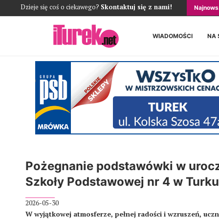
Dzieje się coś o ciekawego?
Skontaktuj się z nami!
Najnows
WIADOMOŚCI
NA 
Pożegnanie podstawówki w uroczy
Szkoły Podstawowej nr 4 w Turku
2026-05-30
W wyjątkowej atmosferze, pełnej radości i wzruszeń, ucz