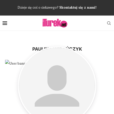
Dzieje się coś o ciekawego?
Skontaktuj się z nami!
PAULINA URBAŃCZYK