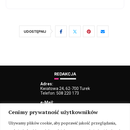
UDOSTĘPNIJ
REDAKCJA
Adres:
Kwiatowa 24, 62-700 Turek
Telefon: 508 220 173
e-Mail:
kblaszczyk@iturek.net
Cenimy prywatność użytkowników
redakcja@iturek.net
reklama@iturek.net
Używamy plików cookie, aby poprawić jakość przeglądania,
MENU