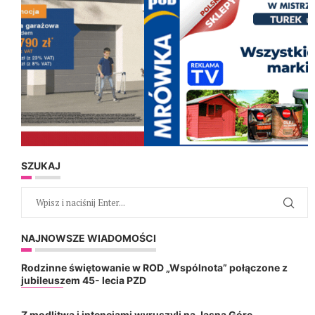
SZUKAJ
NAJNOWSZE WIADOMOŚCI
Rodzinne świętowanie w ROD „Wspólnota” połączone z
jubileuszem 45- lecia PZD
Z modlitwą i intencjami wyruszyli na Jasną Górę