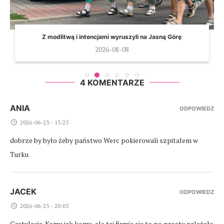
Z modlitwą i intencjami wyruszyli na Jasną Górę
2026-08-08
4 KOMENTARZE
ANIA
ODPOWIEDZ
2026-06-23 - 13:25
dobrze by było żeby państwo Werc pokierowali szpitalem w
Turku
JACEK
ODPOWIEDZ
2026-06-23 - 20:05
Gratulacje. Komu jak komu, ale tej firmie się to po prostu należało