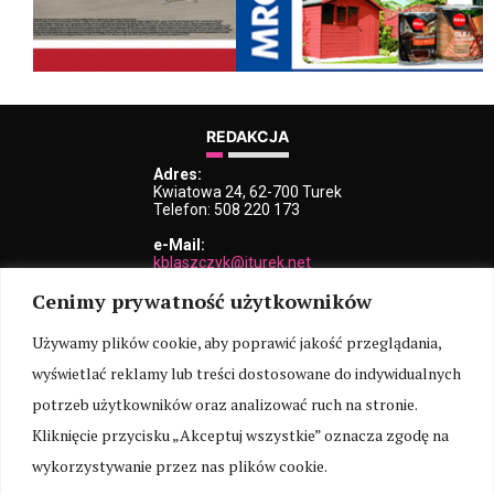
REDAKCJA
Adres:
Kwiatowa 24, 62-700 Turek
Telefon: 508 220 173
e-Mail:
kblaszczyk@iturek.net
redakcja@iturek.net
Cenimy prywatność użytkowników
reklama@iturek.net
MENU
Używamy plików cookie, aby poprawić jakość przeglądania,
wyświetlać reklamy lub treści dostosowane do indywidualnych
Redakcja
Polityka prywatności
O nas
Kontakt
potrzeb użytkowników oraz analizować ruch na stronie.
SOCIAL MEDIA
Kliknięcie przycisku „Akceptuj wszystkie” oznacza zgodę na
wykorzystywanie przez nas plików cookie.