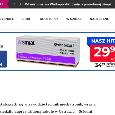
ze
Od mistrzostwa Wielkopolski do międzynarodowej olimpiady
SYGNALE
SPORT
COOLTUREK
W SZKOLE
NADESŁANE
tałcących się w zawodzie technik mechatronik, wraz z
iedziło zaprzyjaźnioną szkołę w Ostrawie – Střední