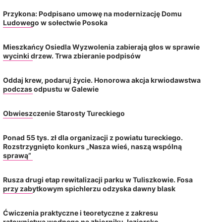
pozostaje stabilny, choć wskaźnik
zabierają głos w sprawi
Przykona: Podpisano umowę na modernizację Domu
napięcia wzrósł
drzew. Trwa zbieranie
Ludowego w sołectwie Posoka
2026-08-06
2026-08-05
Mieszkańcy Osiedla Wyzwolenia zabierają głos w sprawie
wycinki drzew. Trwa zbieranie podpisów
Oddaj krew, podaruj życie. Honorowa akcja krwiodawstwa
podczas odpustu w Galewie
Obwieszczenie Starosty Tureckiego
Ponad 55 tys. zł dla organizacji z powiatu tureckiego.
Rozstrzygnięto konkurs „Nasza wieś, naszą wspólną
sprawą”
Rusza drugi etap rewitalizacji parku w Tuliszkowie. Fosa
przy zabytkowym spichlerzu odzyska dawny blask
Ćwiczenia praktyczne i teoretyczne z zakresu
ratownictwa wodnego na zbiorniku Jeziorsko