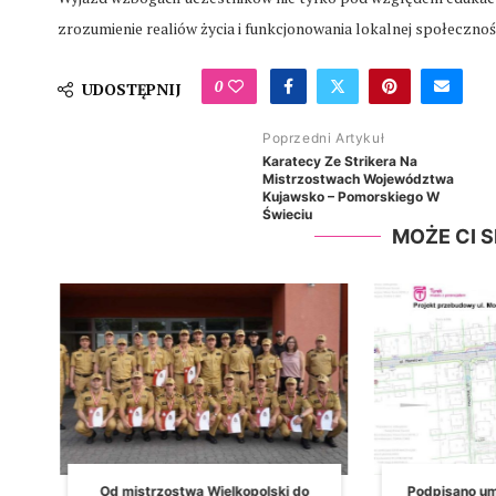
zrozumienie realiów życia i funkcjonowania lokalnej społecznoś
0
UDOSTĘPNIJ
Poprzedni Artykuł
Karatecy Ze Strikera Na
Mistrzostwach Województwa
Kujawsko – Pomorskiego W
Świeciu
MOŻE CI 
.
Od mistrzostwa Wielkopolski do
Podpisano um