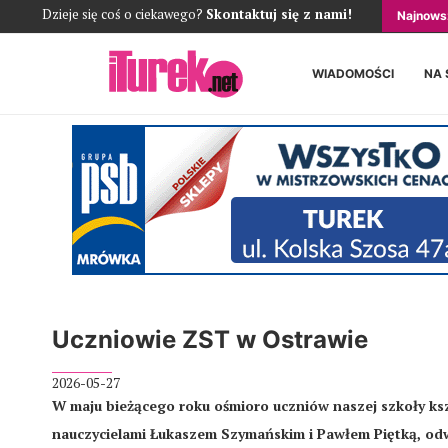
Dzieje się coś o ciekawego?
Skontaktuj się z nami!
Najnows
WIADOMOŚCI
NA 
Uczniowie ZST w Ostrawie
2026-05-27
W maju bieżącego roku ośmioro uczniów naszej szkoły ksz
nauczycielami Łukaszem Szymańskim i Pawłem Piętką, odw