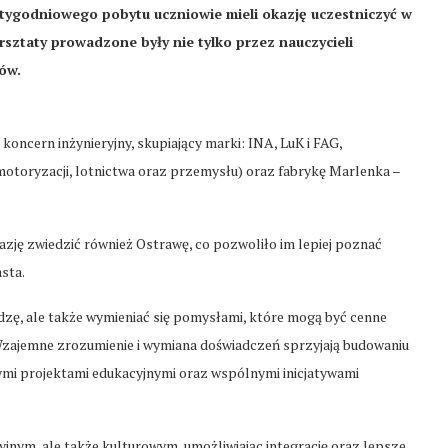
 tygodniowego pobytu uczniowie mieli okazję uczestniczyć w
sztaty prowadzone były nie tylko przez nauczycieli
ów.
 koncern inżynieryjny, skupiający marki: INA, LuK i FAG,
motoryzacji, lotnictwa oraz przemysłu) oraz fabrykę Marlenka –
azję zwiedzić również Ostrawę, co pozwoliło im lepiej poznać
sta.
zę, ale także wymieniać się pomysłami, które mogą być cenne
. Wzajemne zrozumienie i wymiana doświadczeń sprzyjają budowaniu
ymi projektami edukacyjnymi oraz wspólnymi inicjatywami
nym, ale także kulturowym, umożliwiając integrację oraz lepsze