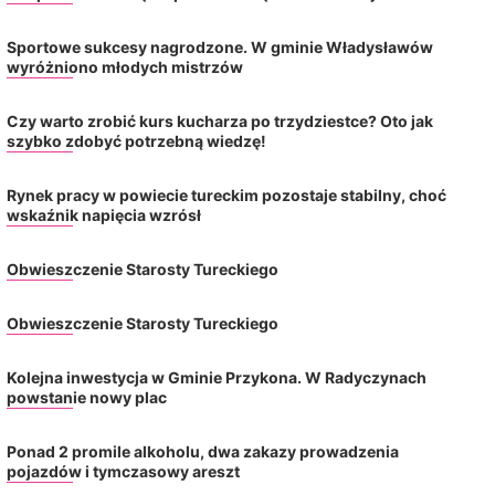
Sportowe sukcesy nagrodzone. W gminie Władysławów
wyróżniono młodych mistrzów
Czy warto zrobić kurs kucharza po trzydziestce? Oto jak
szybko zdobyć potrzebną wiedzę!
Rynek pracy w powiecie tureckim pozostaje stabilny, choć
wskaźnik napięcia wzrósł
Obwieszczenie Starosty Tureckiego
Obwieszczenie Starosty Tureckiego
Kolejna inwestycja w Gminie Przykona. W Radyczynach
powstanie nowy plac
Ponad 2 promile alkoholu, dwa zakazy prowadzenia
pojazdów i tymczasowy areszt
Rynek pracy w powiecie tureckim
Mieszkańcy Osiedla W