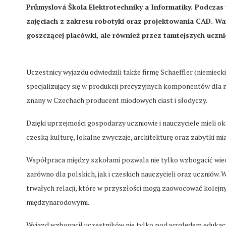
Průmyslová Škola Elektrotechniky a Informatiky. Podczas
zajęciach z zakresu robotyki oraz projektowania CAD. War
goszczącej placówki, ale również przez tamtejszych uczni
Uczestnicy wyjazdu odwiedzili także firmę Schaeffler (niemiecki
specjalizujący się w produkcji precyzyjnych komponentów dla 
znany w Czechach producent miodowych ciast i słodyczy.
Dzięki uprzejmości gospodarzy uczniowie i nauczyciele mieli ok
czeską kulturę, lokalne zwyczaje, architekturę oraz zabytki mia
Współpraca między szkołami pozwala nie tylko wzbogacić wied
zarówno dla polskich, jak i czeskich nauczycieli oraz uczniów
trwałych relacji, które w przyszłości mogą zaowocować kolejn
międzynarodowymi.
Wyjazd wzbogacił uczestników nie tylko pod względem edukacyj