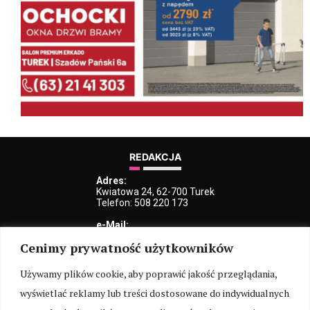
REDAKCJA
Adres:
Kwiatowa 24, 62-700 Turek
Telefon: 508 220 173
e-Mail:
kblaszczyk@iturek.net
Cenimy prywatność użytkowników
redakcja@iturek.net
reklama@iturek.net
Używamy plików cookie, aby poprawić jakość przeglądania,
MENU
wyświetlać reklamy lub treści dostosowane do indywidualnych
Redakcja
Polityka prywatności
O nas
Kontakt