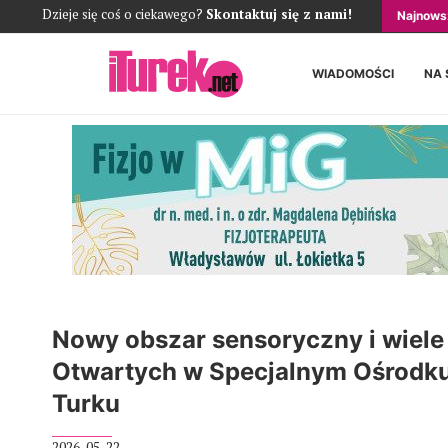
Dzieje się coś o ciekawego?
Skontaktuj się z nami!
Najnows
WIADOMOŚCI
NA 
Nowy obszar sensoryczny i wiele
Otwartych w Specjalnym Ośrod
Turku
2026-05-22