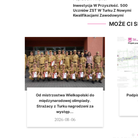
Inwestycja W Przyszłość. 500
Uczniów ZST W Turku Z Nowymi
Kwalifikacjami Zawodowymi
MOŻE CI 
.
Od mistrzostwa Wielkopolski do
Podpisano um
międzynarodowej olimpiady.
ul. More
Strażacy z Turku nagrodzeni za
20
występ...
2026-08-06