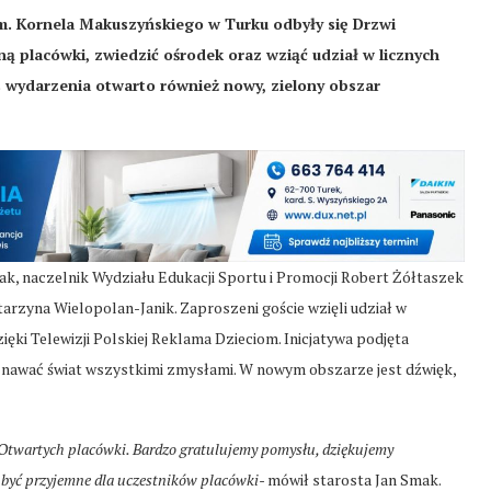
. Kornela Makuszyńskiego w Turku odbyły się Drzwi
ną placówki, zwiedzić ośrodek oraz wziąć udział w licznych
s wydarzenia otwarto również nowy, zielony obszar
ak, naczelnik Wydziału Edukacji Sportu i Promocji Robert Żółtaszek
arzyna Wielopolan-Janik. Zaproszeni goście wzięli udział w
ki Telewizji Polskiej Reklama Dzieciom. Inicjatywa podjęta
poznawać świat wszystkimi zmysłami. W nowym obszarze jest dźwięk,
h Otwartych placówki. Bardzo gratulujemy pomysłu, dziękujemy
o być przyjemne dla uczestników placówki-
mówił starosta Jan Smak.