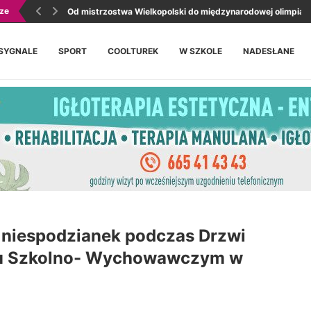
ze
Od mistrzostwa Wielkopolski do międzynarodowej olimpiady
SYGNALE
SPORT
COOLTUREK
W SZKOLE
NADESŁANE
 niespodzianek podczas Drzwi
ku Szkolno- Wychowawczym w