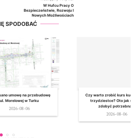
W Hufcu Pracy O
Bezpieczeństwie, Rozwoju I
Nowych Możliwościach
SIĘ SPODOBAĆ
owę na przebudowę
Czy warto zrobić kurs kucharza po
lowej w Turku
trzydziestce? Oto jak szybko
zdobyć potrzebną...
26-08-06
2026-08-06