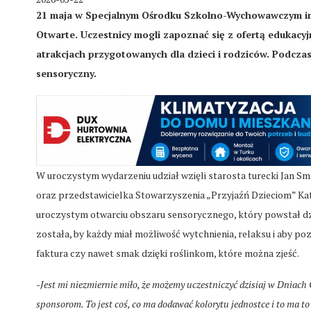
21 maja w Specjalnym Ośrodku Szkolno-Wychowawczym im
Otwarte. Uczestnicy mogli zapoznać się z ofertą edukacyj
atrakcjach przygotowanych dla dzieci i rodziców. Podcza
sensoryczny.
W uroczystym wydarzeniu udział wzięli starosta turecki Jan Sm
oraz przedstawicielka Stowarzyszenia „Przyjaźń Dzieciom” Kat
uroczystym otwarciu obszaru sensorycznego, który powstał dzię
została, by każdy miał możliwość wytchnienia, relaksu i aby 
faktura czy nawet smak dzięki roślinkom, które można zjeść.
-Jest mi niezmiernie miło, że możemy uczestniczyć dzisiaj w Dniac
sponsorom. To jest coś, co ma dodawać kolorytu jednostce i to ma t