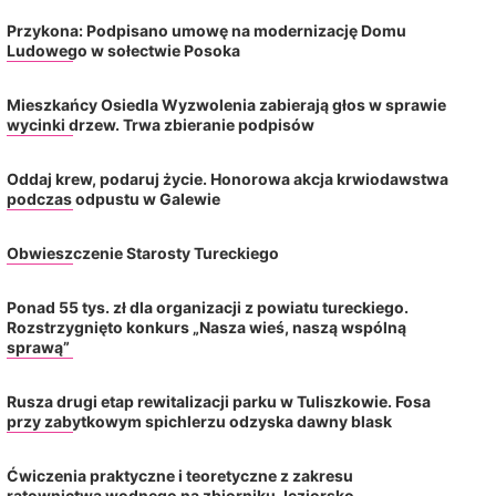
Przykona: Podpisano umowę na modernizację Domu
Ludowego w sołectwie Posoka
Mieszkańcy Osiedla Wyzwolenia zabierają głos w sprawie
wycinki drzew. Trwa zbieranie podpisów
Oddaj krew, podaruj życie. Honorowa akcja krwiodawstwa
podczas odpustu w Galewie
Obwieszczenie Starosty Tureckiego
Ponad 55 tys. zł dla organizacji z powiatu tureckiego.
Rozstrzygnięto konkurs „Nasza wieś, naszą wspólną
Rynek pracy w powiecie tureckim
Mieszkańcy Osiedla W
sprawą”
pozostaje stabilny, choć wskaźnik
zabierają głos w sprawi
napięcia wzrósł
drzew. Trwa zbieranie
Rusza drugi etap rewitalizacji parku w Tuliszkowie. Fosa
2026-08-06
2026-08-05
przy zabytkowym spichlerzu odzyska dawny blask
Ćwiczenia praktyczne i teoretyczne z zakresu
ratownictwa wodnego na zbiorniku Jeziorsko