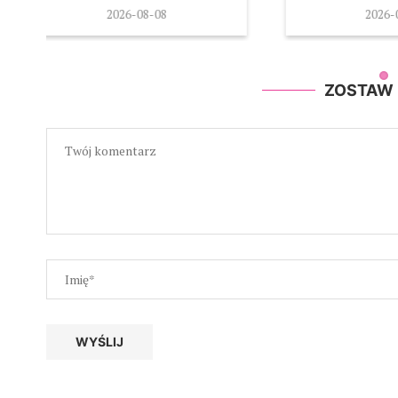
także f
2026-08-07
20
ZOSTAW