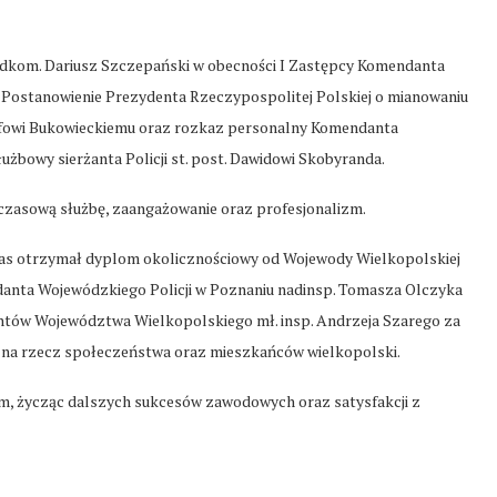
adkom. Dariusz Szczepański w obecności I Zastępcy Komendanta
 Postanowienie Prezydenta Rzeczypospolitej Polskiej o mianowaniu
tofowi Bukowieckiemu oraz rozkaz personalny Komendanta
użbowy sierżanta Policji st. post. Dawidowi Skobyranda.
czasową służbę, zaangażowanie oraz profesjonalizm.
tłas otrzymał dyplom okolicznościowy od Wojewody Wielkopolskiej
anta Wojewódzkiego Policji w Poznaniu nadinsp. Tomasza Olczyka
tów Województwa Wielkopolskiego mł. insp. Andrzeja Szarego za
ę na rzecz społeczeństwa oraz mieszkańców wielkopolski.
, życząc dalszych sukcesów zawodowych oraz satysfakcji z