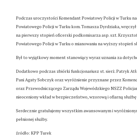
Podczas uroczystości Komendant Powiatowy Policji w Turku n
Powiatowego Policji w Turku kom. Tomasza Dyrdziaka, wręczył
na pierwszy stopień oficerski podkomisarza asp. szt. Krzysz
Powiatowego Policji w Turku o mianowaniu na wyższy stopień sł
Był to wyjątkowy moment stanowiący wyraz uznania za dotych
Dodatkowo podczas zbiórki funkcjonariusz st. sierż. Patryk A
Pani Agaty Sobczyk oraz wyróżnienie przyznane przez Komend
oraz Przewodniczącego Zarządu Wojewódzkiego NSZZ Policjan
nieoceniony wkład w bezpieczeństwo, wzorową i ofiarną służb
Serdecznie gratulujemy wszystkim awansowanym i wyróżnionym
pełnionej służby.
źródło: KPP Turek