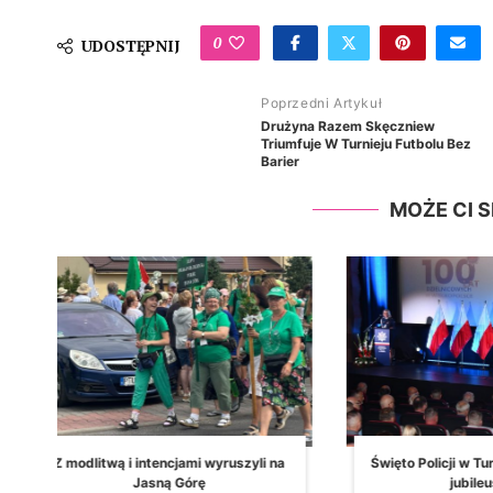
0
UDOSTĘPNIJ
Poprzedni Artykuł
Drużyna Razem Skęczniew
Triumfuje W Turnieju Futbolu Bez
Barier
MOŻE CI 
na
Święto Policji w Turku z wyjątkowymi
Turek w gronie
jubileuszami
Gospodarki 