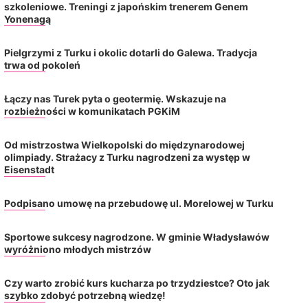
szkoleniowe. Treningi z japońskim trenerem Genem
komunikatach PG
2026-08-07
Yonenagą
2026-08-06
Pielgrzymi z Turku i okolic dotarli do Galewa. Tradycja
trwa od pokoleń
Łączy nas Turek pyta o geotermię. Wskazuje na
rozbieżności w komunikatach PGKiM
Od mistrzostwa Wielkopolski do międzynarodowej
olimpiady. Strażacy z Turku nagrodzeni za występ w
Eisenstadt
Podpisano umowę na przebudowę ul. Morelowej w Turku
Sportowe sukcesy nagrodzone. W gminie Władysławów
wyróżniono młodych mistrzów
Czy warto zrobić kurs kucharza po trzydziestce? Oto jak
szybko zdobyć potrzebną wiedzę!