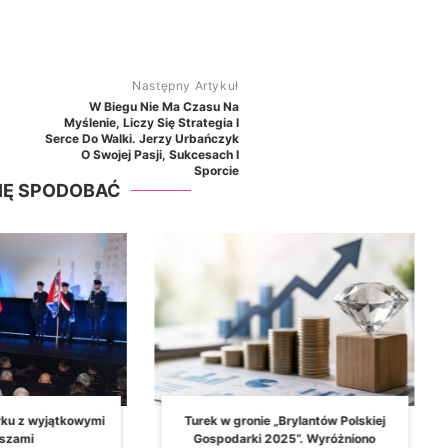
Następny Artykuł
W Biegu Nie Ma Czasu Na
Myślenie, Liczy Się Strategia I
Serce Do Walki. Jerzy Urbańczyk
O Swojej Pasji, Sukcesach I
Sporcie
SIĘ SPODOBAĆ
 „Brylantów Polskiej
Lena Kuras z najlepszym wynikiem w
2025”. Wyróżniono
tym roku. Franciszek Erkiert również