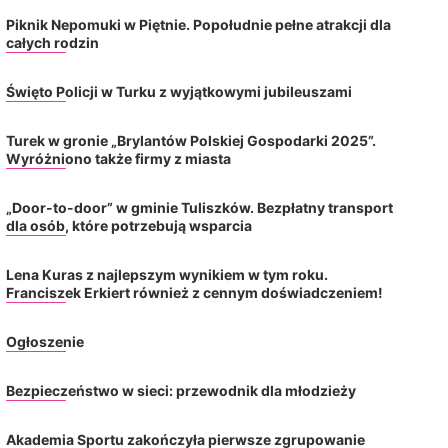
Piknik Nepomuki w Piętnie. Popołudnie pełne atrakcji dla
całych rodzin
Święto Policji w Turku z wyjątkowymi jubileuszami
Turek w gronie „Brylantów Polskiej Gospodarki 2025”.
Wyróżniono także firmy z miasta
„Door-to-door” w gminie Tuliszków. Bezpłatny transport
dla osób, które potrzebują wsparcia
Lena Kuras z najlepszym wynikiem w tym roku.
Franciszek Erkiert również z cennym doświadczeniem!
Ogłoszenie
Bezpieczeństwo w sieci: przewodnik dla młodzieży
Bezpieczeństwo w sieci: przewodnik
Łączy nas Turek pyta o 
Akademia Sportu zakończyła pierwsze zgrupowanie
dla młodzieży
Wskazuje na rozbież