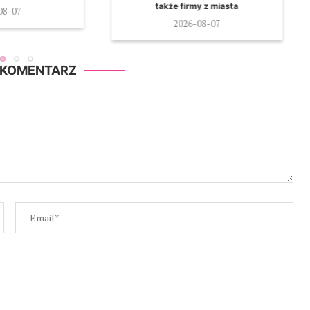
irmy z miasta
z...
26-08-07
2026-08-07
 KOMENTARZ