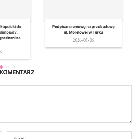
owę na przebudowę
Sportowe sukcesy nagrodzone. W
lowej w Turku
gminie Władysławów wyróżniono
młodych mistrzów
26-08-06
2026-08-06
 KOMENTARZ