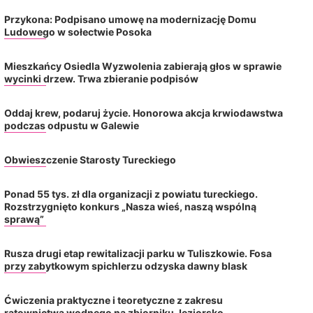
Przykona: Podpisano umowę na modernizację Domu
Ludowego w sołectwie Posoka
Czy warto zrobić kurs kucharza po
Rynek pracy w powiecie
Mieszkańcy Osiedla Wyzwolenia zabierają głos w sprawie
trzydziestce? Oto jak szybko
pozostaje stabilny, cho
wycinki drzew. Trwa zbieranie podpisów
zdobyć potrzebną...
napięcia wzrós
2026-08-06
2026-08-06
Oddaj krew, podaruj życie. Honorowa akcja krwiodawstwa
podczas odpustu w Galewie
Obwieszczenie Starosty Tureckiego
Ponad 55 tys. zł dla organizacji z powiatu tureckiego.
Rozstrzygnięto konkurs „Nasza wieś, naszą wspólną
sprawą”
Rusza drugi etap rewitalizacji parku w Tuliszkowie. Fosa
przy zabytkowym spichlerzu odzyska dawny blask
Ćwiczenia praktyczne i teoretyczne z zakresu
ratownictwa wodnego na zbiorniku Jeziorsko