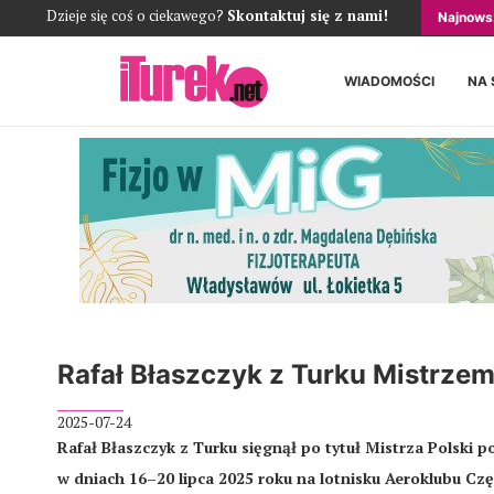
Dzieje się coś o ciekawego?
Skontaktuj się z nami!
Najnows
WIADOMOŚCI
NA 
Rafał Błaszczyk z Turku Mistrzem
2025-07-24
Rafał Błaszczyk z Turku sięgnął po tytuł Mistrza Polski 
w dniach 16–20 lipca 2025 roku na lotnisku Aeroklubu Cz