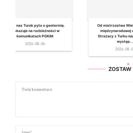
.
Od mistrzostwa Wielkopolski do
Podpisano um
międzynarodowej olimpiady.
ul. More
Strażacy z Turku nagrodzeni za
20
występ...
2026-08-06
ZOSTAW