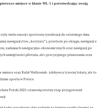
pierwsze miejsce w klasie WL-1 i potwierdzając swoją
ły wielu emocji i sportowej rywalizacji do ostatniego dnia.
ej nawigacji (tzw. „korytarz”), przelocie po okręgu, nawigacji z
kiem, zadaniach nawigacyjno-ekonomicznych oraz nawigacji po
ych umiejętności pilotażu, ale i precyzyjnego planowania oraz
e miejsce oraz Rafał Walkowiak- zdobywca trzeciej lokaty, ale to
dzinie sportu w Polsce.
charu Polski 2025 i stanowią istotny etap przygotowań
cji.
 kadry narodowej i daje nadzieję na świetne wyniki również na