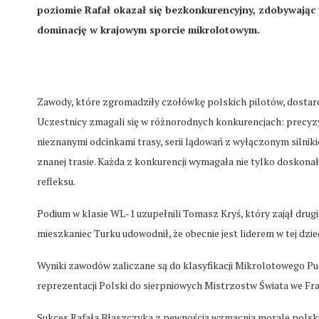
poziomie Rafał okazał się bezkonkurencyjny, zdobywając 
dominację w krajowym sporcie mikrolotowym.
Zawody, które zgromadziły czołówkę polskich pilotów, dostarczy
Uczestnicy zmagali się w różnorodnych konkurencjach: precyzyjn
nieznanymi odcinkami trasy, serii lądowań z wyłączonym silni
znanej trasie. Każda z konkurencji wymagała nie tylko doskonał
refleksu.
Podium w klasie WL-1 uzupełnili Tomasz Kryś, który zajął drugi
mieszkaniec Turku udowodnił, że obecnie jest liderem w tej dzie
Wyniki zawodów zaliczane są do klasyfikacji Mikrolotowego Pu
reprezentacji Polski do sierpniowych Mistrzostw Świata we Fran
Sukces Rafała Błaszczyka z pewnością wzmacnia morale polskiej