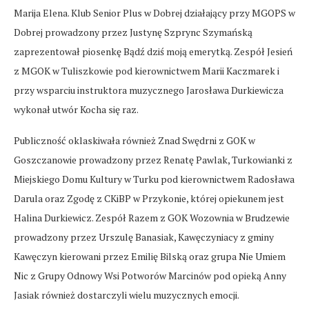
Marija Elena. Klub Senior Plus w Dobrej działający przy MGOPS w
Dobrej prowadzony przez Justynę Szprync Szymańską
zaprezentował piosenkę Bądź dziś moją emerytką. Zespół Jesień
z MGOK w Tuliszkowie pod kierownictwem Marii Kaczmarek i
przy wsparciu instruktora muzycznego Jarosława Durkiewicza
wykonał utwór Kocha się raz.
Publiczność oklaskiwała również Znad Swędrni z GOK w
Goszczanowie prowadzony przez Renatę Pawlak, Turkowianki z
Miejskiego Domu Kultury w Turku pod kierownictwem Radosława
Darula oraz Zgodę z CKiBP w Przykonie, której opiekunem jest
Halina Durkiewicz. Zespół Razem z GOK Wozownia w Brudzewie
prowadzony przez Urszulę Banasiak, Kawęczyniacy z gminy
Kawęczyn kierowani przez Emilię Bilską oraz grupa Nie Umiem
Nic z Grupy Odnowy Wsi Potworów Marcinów pod opieką Anny
Jasiak również dostarczyli wielu muzycznych emocji.