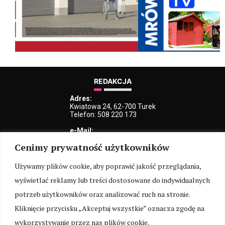
REDAKCJA
Adres:
Kwiatowa 24, 62-700 Turek
Telefon: 508 220 173
e-Mail:
kblaszczyk@iturek.net
Cenimy prywatność użytkowników
redakcja@iturek.net
reklama@iturek.net
Używamy plików cookie, aby poprawić jakość przeglądania,
MENU
wyświetlać reklamy lub treści dostosowane do indywidualnych
Redakcja
Polityka prywatności
O nas
Kontakt
potrzeb użytkowników oraz analizować ruch na stronie.
Kliknięcie przycisku „Akceptuj wszystkie” oznacza zgodę na
SOCIAL MEDIA
wykorzystywanie przez nas plików cookie.