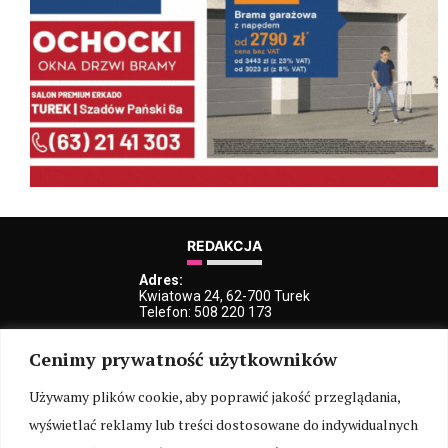
REDAKCJA
Adres:
Kwiatowa 24, 62-700 Turek
Telefon: 508 220 173
e-Mail:
Cenimy prywatność użytkowników
kblaszczyk@iturek.net
redakcja@iturek.net
reklama@iturek.net
Używamy plików cookie, aby poprawić jakość przeglądania,
wyświetlać reklamy lub treści dostosowane do indywidualnych
MENU