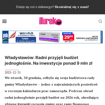
Dzieje się coś o ciekawego?
Skontaktuj się z nami!
Władysławów: Radni przyjęli budżet
jednogłośnie. Na inwestycje ponad 9 mln zł
2025-12-31
We wtorek, 30 grudnia, odbyła się sesja budżetowa rady
gminy Władysławów – jedno z najważniejszych posiedzeń
w rocznym kalendarzu prac samorządu. Podczas obrad
radni jednogłośnie przyjęli budżet na 2026 rok, określający
główne kierunki rozwoju gminy oraz ramy finansowe