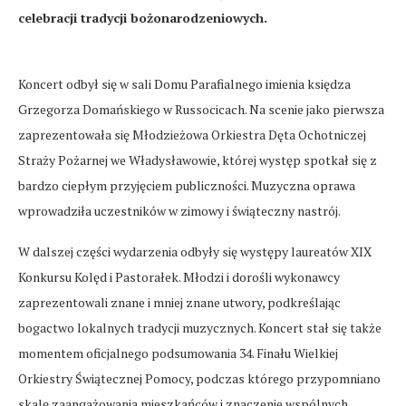
celebracji tradycji bożonarodzeniowych.
Koncert odbył się w sali Domu Parafialnego imienia księdza
Grzegorza Domańskiego w Russocicach. Na scenie jako pierwsza
zaprezentowała się Młodzieżowa Orkiestra Dęta Ochotniczej
Straży Pożarnej we Władysławowie, której występ spotkał się z
bardzo ciepłym przyjęciem publiczności. Muzyczna oprawa
wprowadziła uczestników w zimowy i świąteczny nastrój.
W dalszej części wydarzenia odbyły się występy laureatów XIX
Konkursu Kolęd i Pastorałek. Młodzi i dorośli wykonawcy
zaprezentowali znane i mniej znane utwory, podkreślając
bogactwo lokalnych tradycji muzycznych. Koncert stał się także
momentem oficjalnego podsumowania 34. Finału Wielkiej
Orkiestry Świątecznej Pomocy, podczas którego przypomniano
skalę zaangażowania mieszkańców i znaczenie wspólnych