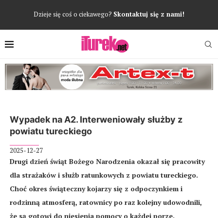
Dzieje się coś o ciekawego?
Skontaktuj się z nami!
Wypadek na A2. Interweniowały służby z
powiatu tureckiego
2025-12-27
Drugi dzień świąt Bożego Narodzenia okazał się pracowity
dla strażaków i służb ratunkowych z powiatu tureckiego.
Choć okres świąteczny kojarzy się z odpoczynkiem i
rodzinną atmosferą, ratownicy po raz kolejny udowodnili,
że są gotowi do niesienia pomocy o każdej porze.